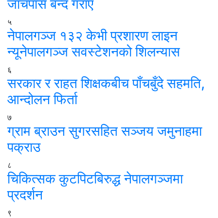
जाँचपास बन्द गराए
५
नेपालगञ्ज १३२ केभी प्रशारण लाइन
न्यूनेपालगञ्ज सवस्टेशनको शिलन्यास
६
सरकार र राहत शिक्षकबीच पाँचबुँदे सहमति,
आन्दोलन फिर्ता
७
ग्राम ब्राउन सुगरसहित सञ्जय जमुनाहमा
पक्राउ
८
चिकित्सक कुटपिटबिरुद्ध नेपालगञ्जमा
प्रदर्शन
९