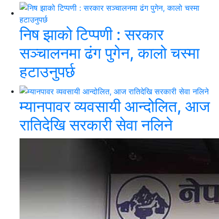
निष झाको टिप्पणी : सरकार
सञ्चालनमा ढंग पुगेन, कालो चस्मा
हटाउनुपर्छ
म्यानपावर व्यवसायी आन्दोलित, आज
रातिदेखि सरकारी सेवा नलिने