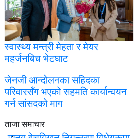
स्वास्थ्य मन्त्री मेहता र मेयर
महर्जनबिच भेटघाट
जेनजी आन्दोलनका सहिदका
परिवारसँग भएको सहमति कार्यान्वयन
गर्न सांसदको माग
ताजा समाचार
मानव बेचबिखन नियन्त्रण विधेयकमा