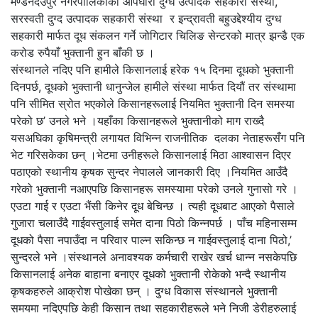
मण्डनदेउपुर नगरपालिकाका आँपघारी दुग्ध उत्पादक सहकारी संस्था,
सरस्वती दुग्द उत्पादक सहकारी संस्था र इन्द्रावती बहुउद्देश्यीय दुग्ध
सहकारी मार्फत दूध संकलन गर्ने जोगिटार चिलिङ सेन्टरको मात्र झन्डै एक
करोड रुपैयाँ भुक्तानी हुन बाँकी छ ।
संस्थानले नदिए पनि हामीले किसानलाई हरेक १५ दिनमा दूधको भुक्तानी
दिनपर्छ, दूधको भुक्तानी धानुन्जेल हामीले संस्था मार्फत दियौं तर संस्थामा
पनि सीमित स्रोत भएकोले किसानहरूलाई नियमित भुक्तानी दिन समस्या
परेको छ’ उनले भने ।यहाँका किसानहरूले भुक्तानीको माग राख्दै
यसअघिका कृषिमन्त्री लगायत विभिन्न राजनीतिक दलका नेताहरूसँग पनि
भेट गरिसकेका छन् ।भेटमा उनीहरूले किसानलाई मिठा आश्वासन दिएर
पठाएको स्थानीय कृषक सुन्दर नेपालले जानकारी दिए ।नियमित आउँदै
गरेको भुक्तानी नआएपछि किसानहरू समस्यामा परेको उनले गुनासो गरे ।
एउटा गाई र एउटा भैंसी किनेर दूध बेचिन्छ । त्यही दूधबाट आएको पैसाले
गुजारा चलाउँदै गाईवस्तुलाई समेत दाना पिठो किन्नपर्छ । पाँच महिनासम्म
दूधको पैसा नपाउँदा न परिवार पाल्न सकिन्छ न गाईवस्तुलाई दाना पिठो,’
सुन्दरले भने ।संस्थानले अनावश्यक कर्मचारी राखेर खर्च धान्न नसकेपछि
किसानलाई अनेक बाहाना बनाएर दूधको भुक्तानी रोकेको भन्दै स्थानीय
कृषकहरुले आक्रोश पोखेका छन् । दुग्ध विकास संस्थानले भुक्तानी
समयमा नदिएपछि केही किसान तथा सहकारीहरूले भने निजी डेरीहरुलाई