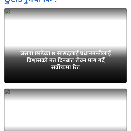
जसपा छाडेका ७ सांसदलाई प्रधानमन्त्रीलाई
विश्वासको मत दिनबाट रोक्न माग गर्दै
सर्वोच्चमा रिट