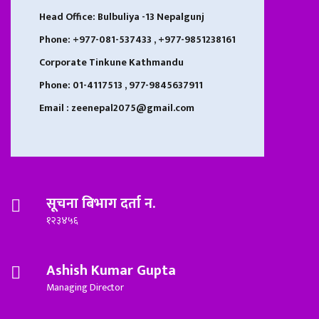
Head Office: Bulbuliya -13 Nepalgunj
Phone: +977-081-537433 , +977-9851238161
Corporate Tinkune Kathmandu
Phone: 01-4117513 , 977-9845637911
Email : zeenepal2075@gmail.com
सूचना बिभाग दर्ता न.
१२३४५६
Ashish Kumar Gupta
Managing Director