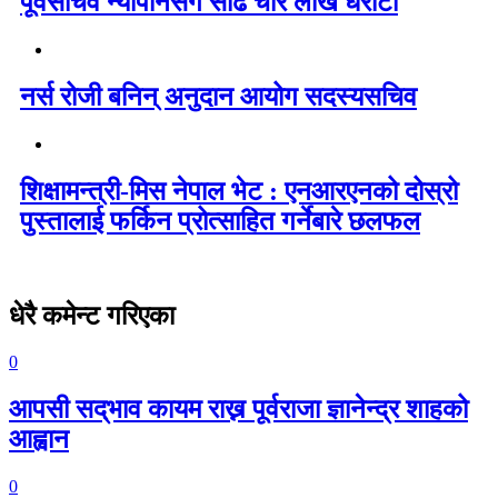
पूर्वसचिव न्यौपानेसँग साढे चार लाख धरौटी
नर्स रोजी बनिन् अनुदान आयोग सदस्यसचिव
शिक्षामन्त्री-मिस नेपाल भेट : एनआरएनको दोस्रो
पुस्तालाई फर्किन प्रोत्साहित गर्नेबारे छलफल
धेरै कमेन्ट गरिएका
0
आपसी सद्‌भाव कायम राख्न पूर्वराजा ज्ञानेन्द्र शाहको
आह्वान
0