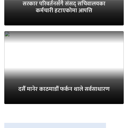
सरकार परिवर्तनसँगै संसद् सचिवालयका
कर्मचारी हटाएकोमा आपत्ति
दसैँ मानेर काठमाडौँ फर्कन थाले सर्वसाधारण