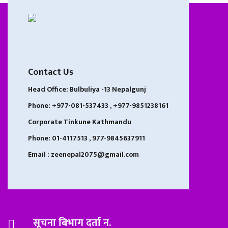
Contact Us
Head Office: Bulbuliya -13 Nepalgunj
Phone: +977-081-537433 , +977-9851238161
Corporate Tinkune Kathmandu
Phone: 01-4117513 , 977-9845637911
Email : zeenepal2075@gmail.com
सूचना बिभाग दर्ता न.