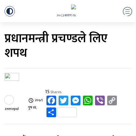
२०८३ श्रावण २४
प्रधानमन्त्री प्रचण्डले लिए
शपथ
15
Shares
Facebook
Twitter
Messenger
WhatsApp
Viber
Cop
२०७९
Link
Share
पुष ११,
zeenepal