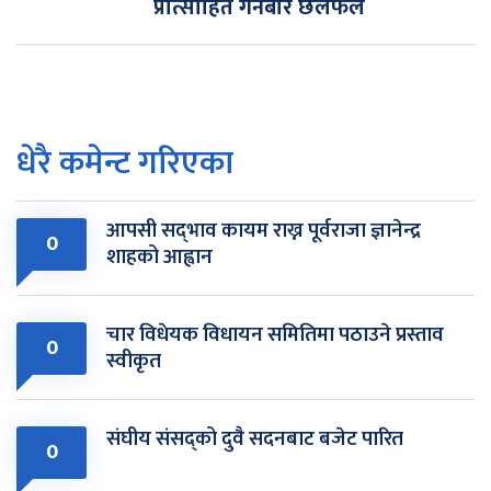
प्रोत्साहित गर्नेबारे छलफल
धेरै कमेन्ट गरिएका
आपसी सद्‌भाव कायम राख्न पूर्वराजा ज्ञानेन्द्र
0
शाहको आह्वान
चार विधेयक विधायन समितिमा पठाउने प्रस्ताव
0
स्वीकृत
संघीय संसद्को दुवै सदनबाट बजेट पारित
0