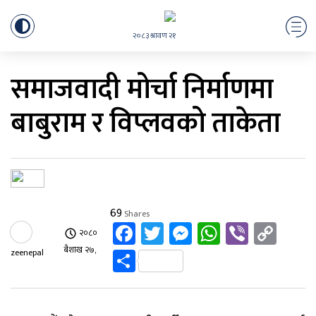
२०८३ श्रावण २१
समाजवादी मोर्चा निर्माणमा
बाबुराम र विप्लवको ताकेता
69
Shares
Facebook
Twitter
Messenger
WhatsAp
Viber
Cop
२०८०
Link
Share
बैशाख २७,
zeenepal