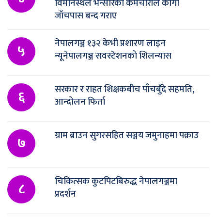
विमानस्थल भन्सारका कर्मचारीले कार्गो
जाँचपास बन्द गराए
नेपालगञ्ज १३२ केभी प्रशारण लाइन
५
न्यूनेपालगञ्ज सवस्टेशनको शिलन्यास
सरकार र राहत शिक्षकबीच पाँचबुँदे सहमति,
६
आन्दोलन फिर्ता
ग्राम ब्राउन सुगरसहित सञ्जय जमुनाहमा पक्राउ
७
चिकित्सक कुटपिटबिरुद्ध नेपालगञ्जमा
८
प्रदर्शन