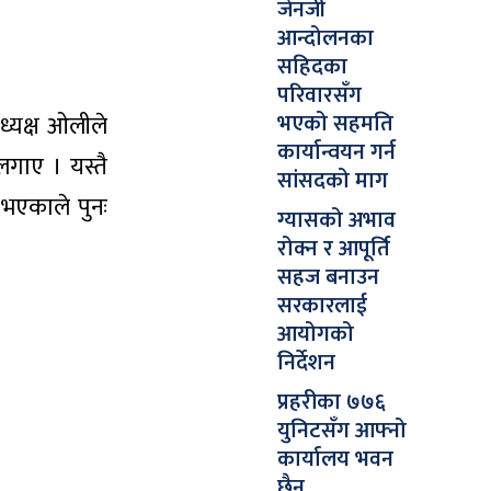
जेनजी
आन्दोलनका
सहिदका
परिवारसँग
भएको सहमति
अध्यक्ष ओलीले
कार्यान्वयन गर्न
लगाए । यस्तै
सांसदको माग
 भएकाले पुनः
ग्यासको अभाव
रोक्न र आपूर्ति
सहज बनाउन
सरकारलाई
आयोगको
निर्देशन
प्रहरीका ७७६
युनिटसँग आफ्नो
कार्यालय भवन
छैन