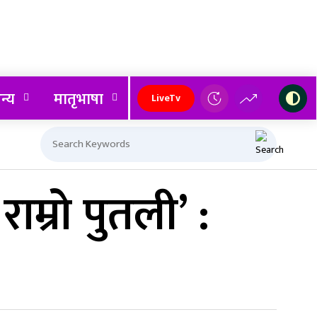
न्य
मातृभाषा
LiveTv
म्रो पुतली’ :