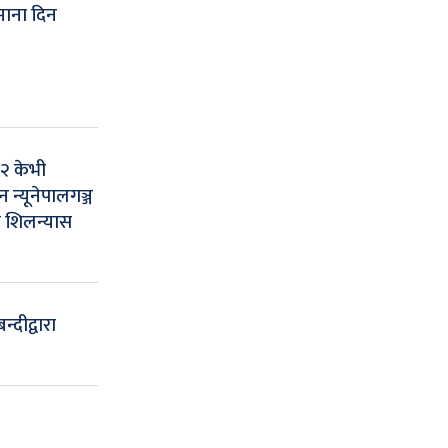
माना दिन
३२ केभी
 न्यूनेपालगञ्ज
 शिलन्यास
न्दीद्वारा