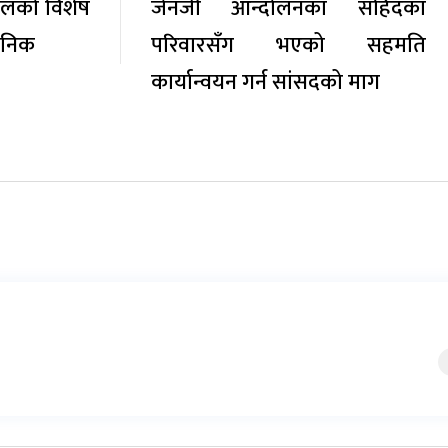
िलको विशेष
जेनजी आन्दोलनका सहिदका
जनिक
परिवारसँग भएको सहमति
कार्यान्वयन गर्न सांसदको माग