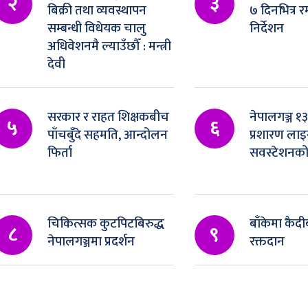
२
३
बिक्री तथा व्यवस्थापन
७ दिनभित्र र
सम्बन्धी विधेयक चालु
निर्देशन
अधिवेशनमै ल्याउँछौँ : मन्त्री
देवी
सरकार र राहत शिक्षकबीच
नेपालगञ्ज १
५
६
पाँचबुँदे सहमति, आन्दोलन
प्रशारण लाइन
फिर्ता
सवस्टेशनको
चिकित्सक कुटपिटबिरुद्ध
बाँकेमा कैदीब
८
९
नेपालगञ्जमा प्रदर्शन
रक्तदान