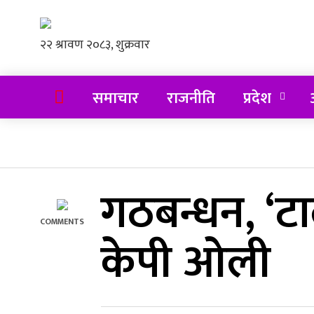
समाचार
राजनीति
प्रदेश
अ
गठबन्धन, ‘टाल
COMMENTS
केपी ओली