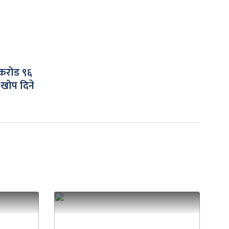
 करोड ९६
खोप दिने