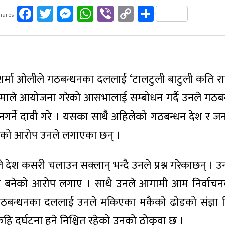
Facebook
Twitter
Messenger
WhatsApp
Viber
Copy
Share
hares
Link
शर्मा ओलीले गठबन्धनका दललाई ‘टालटुली बाटुली कति राम
माले आयोजना गरेको आसभालाई सम्बोधन गर्दै उनले गठबन्धन
गर्ने दावी गरे । यसका साथै अहिलेको गठबन्धन देश र ज
गेको आरोप उनले लगाएका छन् ।
ले देश कसरी चलाउन सक्लान् भन्दै उनले प्रश्न गरेकाछन् । 
हिन बनेको आरोप लगाए । साथै उनले आगामी आम निर्वाचन
ाथै गठबन्धनका दललाई उनले मकिएका मकैको ढोडको संज्ञा
हि दुर्घटना हुने निश्चित रहेको उनको ठोकुवा छ ।