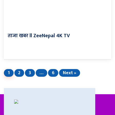
ताजा खबर ll ZeeNepal 4K TV
1
2
3
…
6
Next »