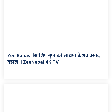
Zee Bahas llआशिष गुप्ताको साथमा केशव प्रसाद
बडाल ll ZeeNepal 4K TV