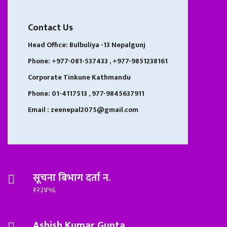
Contact Us
Head Office: Bulbuliya -13 Nepalgunj
Phone: +977-081-537433 , +977-9851238161
Corporate Tinkune Kathmandu
Phone: 01-4117513 , 977-9845637911
Email : zeenepal2075@gmail.com
सूचना बिभाग दर्ता न.
१२३४५६
Ashish Kumar Gupta