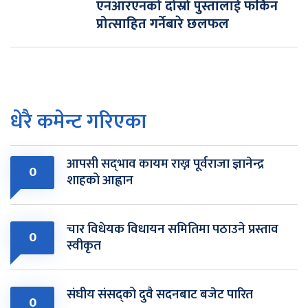
एनआरएनको दोस्रो पुस्तालाई फर्किन
प्रोत्साहित गर्नेबारे छलफल
धेरै कमेन्ट गरिएका
आपसी सद्‌भाव कायम राख्न पूर्वराजा ज्ञानेन्द्र
0
शाहको आह्वान
चार विधेयक विधायन समितिमा पठाउने प्रस्ताव
0
स्वीकृत
संघीय संसद्को दुवै सदनबाट बजेट पारित
0