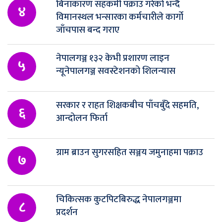
बिनाकारण सहकर्मी पक्राउ गरेको भन्दै
४
विमानस्थल भन्सारका कर्मचारीले कार्गो
जाँचपास बन्द गराए
नेपालगञ्ज १३२ केभी प्रशारण लाइन
५
न्यूनेपालगञ्ज सवस्टेशनको शिलन्यास
सरकार र राहत शिक्षकबीच पाँचबुँदे सहमति,
६
आन्दोलन फिर्ता
ग्राम ब्राउन सुगरसहित सञ्जय जमुनाहमा पक्राउ
७
चिकित्सक कुटपिटबिरुद्ध नेपालगञ्जमा
८
प्रदर्शन