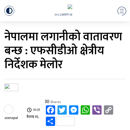
२०८३ श्रावण २१
नेपालमा लगानीको वातावरण
बन्छ : एफसीडीओ क्षेत्रीय
निर्देशक मेलोर
30
Shares
Facebook
Twitter
Messenger
WhatsApp
Viber
Cop
२०८१
Link
Share
बैशाख १६,
zeenepal