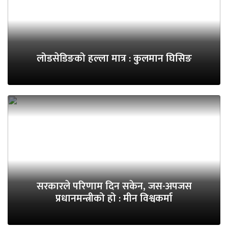
लोडसेडिङको हल्ला मात्र : कुलमान घिसिङ
सरकारले परिणाम दिन सकेन, जस-अपजस
प्रधानमन्त्रीको हो : मीन विश्वकर्मा