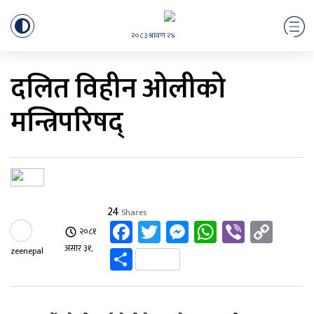
२०८३ श्रावण २४
दलित विहीन ओलीको
मन्त्रिपरिषद्
24
Shares
Facebook
Twitter
Messenger
WhatsApp
Viber
Cop
२०८१
Link
Share
असार ३१,
zeenepal