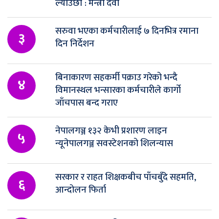
ल्याउँछौँ : मन्त्री देवी
सरुवा भएका कर्मचारीलाई ७ दिनभित्र रमाना
३
दिन निर्देशन
बिनाकारण सहकर्मी पक्राउ गरेको भन्दै
४
विमानस्थल भन्सारका कर्मचारीले कार्गो
जाँचपास बन्द गराए
नेपालगञ्ज १३२ केभी प्रशारण लाइन
५
न्यूनेपालगञ्ज सवस्टेशनको शिलन्यास
सरकार र राहत शिक्षकबीच पाँचबुँदे सहमति,
६
आन्दोलन फिर्ता