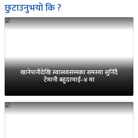
छुटाउनुभयो कि ?
खानेपानीदेखि स्वास्थ्यसम्मका समस्या सुनिँदै
टेमानी बहुदरमाई–४ मा