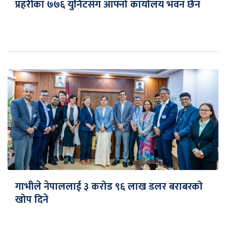
प्रहरीका ७७६ युनिटसँग आफ्नो कार्यालय भवन छैन
गाभीले नेपाललाई ३ करोड ९६ लाख डलर बराबरको
खोप दिने