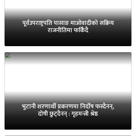
पूर्वउपराष्ट्रपति पासाङ माओवादीको सक्रिय
राजनीतिमा फर्किँदै
भुटानी शरणार्थी प्रकरणमा निर्दोष फस्दैनन्,
दोषी छुट्दैनन् : गृहमन्त्री श्रेष्ठ