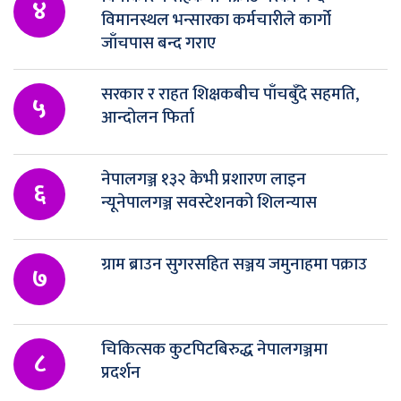
४
विमानस्थल भन्सारका कर्मचारीले कार्गो
जाँचपास बन्द गराए
सरकार र राहत शिक्षकबीच पाँचबुँदे सहमति,
५
आन्दोलन फिर्ता
नेपालगञ्ज १३२ केभी प्रशारण लाइन
६
न्यूनेपालगञ्ज सवस्टेशनको शिलन्यास
ग्राम ब्राउन सुगरसहित सञ्जय जमुनाहमा पक्राउ
७
चिकित्सक कुटपिटबिरुद्ध नेपालगञ्जमा
८
प्रदर्शन