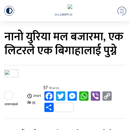
२०८३ श्रावण २२
नानो युरिया मल बजारमा, एक
लिटरले एक बिगाहालाई पुग्ने
57
Shares
Facebook
Twitter
Messenger
WhatsApp
Viber
Cop
२०७९
Link
Share
जेष्ठ ३१,
zeenepal