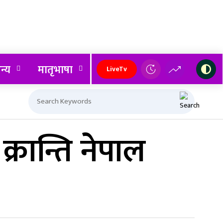
न्य
मातृभाषा
LiveTv
 क्रान्ति नेपाल