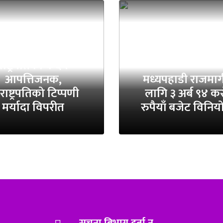
्ति समाजले भन्यो–
राष्ट्रपतिको कदम
आपत्तिजनक,
मध्यपहाडी राजमार्
ाष्ट्रपतिको टिप्पणी
लागि ३ अर्ब ९४ क
मर्यादा विपरीत
रुपैयाँ बजेट विनि
सूचना बिभाग दर्ता न.