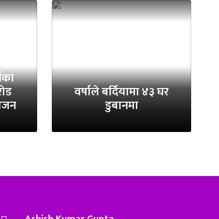
गका
रोड
वर्षाले बर्दियामा ४३ घर
योजन
डुबानमा
Ashish Kumar Gupta