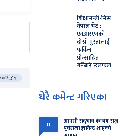
शिक्षामन्त्री-मिस
नेपाल भेट :
एनआरएनको
दोस्रो पुस्तालाई
फर्किन
प्रोत्साहित
गर्नेबारे छलफल
कृया दिनुहोस्
धेरै कमेन्ट गरिएका
आपसी सद्‌भाव कायम राख्न
0
पूर्वराजा ज्ञानेन्द्र शाहको
आह्वान