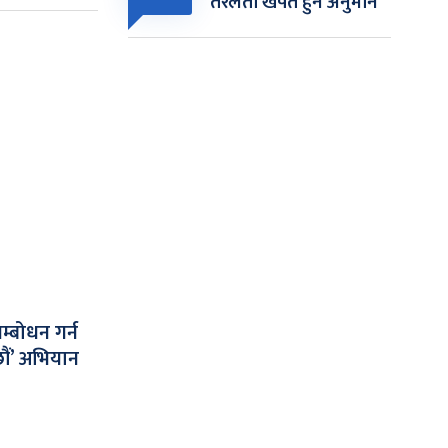
तरलता खपत हुने अनुमान
्बोधन गर्न
छौं’ अभियान