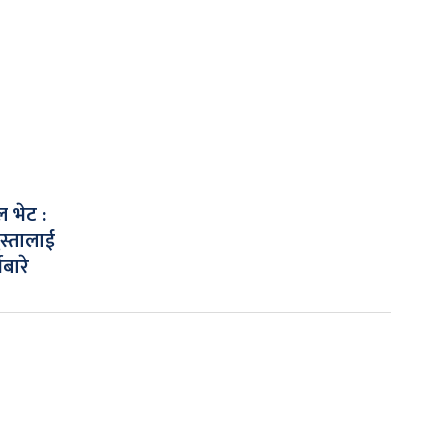
ल भेट :
स्तालाई
ेबारे