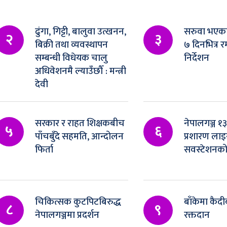
ढुंगा, गिट्टी, बालुवा उत्खनन,
सरुवा भएका
२
३
बिक्री तथा व्यवस्थापन
७ दिनभित्र र
सम्बन्धी विधेयक चालु
निर्देशन
अधिवेशनमै ल्याउँछौँ : मन्त्री
देवी
सरकार र राहत शिक्षकबीच
नेपालगञ्ज १
५
६
पाँचबुँदे सहमति, आन्दोलन
प्रशारण लाइन
फिर्ता
सवस्टेशनको
चिकित्सक कुटपिटबिरुद्ध
बाँकेमा कैदीब
८
९
नेपालगञ्जमा प्रदर्शन
रक्तदान