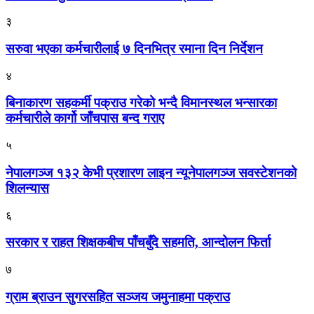
३
सरुवा भएका कर्मचारीलाई ७ दिनभित्र रमाना दिन निर्देशन
४
बिनाकारण सहकर्मी पक्राउ गरेको भन्दै विमानस्थल भन्सारका
कर्मचारीले कार्गो जाँचपास बन्द गराए
५
नेपालगञ्ज १३२ केभी प्रशारण लाइन न्यूनेपालगञ्ज सवस्टेशनको
शिलन्यास
६
सरकार र राहत शिक्षकबीच पाँचबुँदे सहमति, आन्दोलन फिर्ता
७
ग्राम ब्राउन सुगरसहित सञ्जय जमुनाहमा पक्राउ