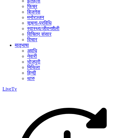
इतिहास
फिचर
बिजनेस
मनोरञ्जन
सूचना-प्रविधि
स्वास्थ्य/जीवनशैली
विचित्र संसार
विचार
मातृभाषा
अवधि
नेवारी
भोजपुरी
मिथिला
हिन्दी
थारु
LiveTv