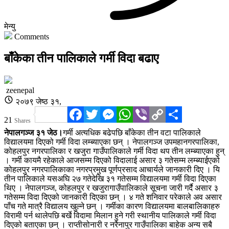
मेन्यु
Comments
बाँकेका तीन पालिकाले गर्मी विदा बढाए
zeenepal
२०७९ जेष्ठ ३१,
Facebook
Twitter
Messenger
WhatsApp
Viber
Copy
Share
21
Shares
Link
नेपालगञ्ज
३१ जेठ।
गर्मी अत्यधिक बढेपछि बाँकेका तीन वटा पालिकाले
विद्यालयमा दिएको गर्मी विदा लम्ब्याएका छन् । नेपालगञ्ज उपमहानगरपालिका,
कोहलपुर नगरपालिका र खजुरा गाउँपालिकाले गर्मी विदा थप तीन लम्ब्याएका हुन्
। गर्मी कायमै रहेकाले आजसम्म दिएको विदालाई असार ३ गतेसम्म लम्ब्याईएको
कोहलपुर नगरपालिकाका नगरप्रमुख पूर्णप्रसाद आचार्यले जानकारी दिए । यि
तीन पालिकाले यसअघि २७ गतेदेखि ३१ गतेसम्म विद्यालयमा गर्मी विदा दिएका
थिए । नेपालगञ्ज, कोहलपुर र खजुरागाउँपालिकाले सूचना जारी गर्दै असार ३
गतेसम्म विदा दिएको जानकारी दिएका छन् । ४ गते शनिवार परेकाले अव असार
पाँच गते मात्रै विद्यालय खुल्ने छन् । गर्मीका कारण विद्यालयमा बालबालिकाहरु
विरामी पर्न थालेपछि बर्खे विदामा मिलान हुने गरी स्थानीय पालिकाले गर्मी विदा
दिएको बताएका छन् । राप्तीसोनारी र नरैनापुर गाउँपालिका बाहेक अन्य सबै