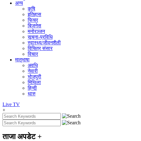
अन्य
कृषि
इतिहास
फिचर
बिजनेस
मनोरञ्जन
सूचना-प्रविधि
स्वास्थ्य/जीवनशैली
विचित्र संसार
विचार
मातृभाषा
अवधि
नेवारी
भोजपुरी
मिथिला
हिन्दी
थारु
Live
TV
+
ताजा अपडेट
+