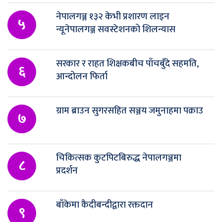
नेपालगञ्ज १३२ केभी प्रशारण लाइन
५
न्यूनेपालगञ्ज सवस्टेशनको शिलन्यास
सरकार र राहत शिक्षकबीच पाँचबुँदे सहमति,
६
आन्दोलन फिर्ता
ग्राम ब्राउन सुगरसहित सञ्जय जमुनाहमा पक्राउ
७
चिकित्सक कुटपिटबिरुद्ध नेपालगञ्जमा
८
प्रदर्शन
बाँकेमा कैदीबन्दीद्वारा रक्तदान
९