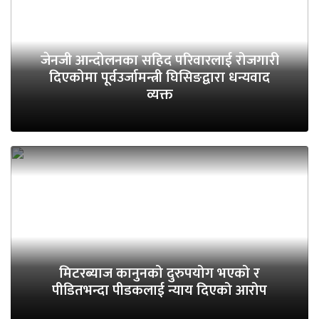
जेनजी आन्दोलनका सहिद परिवारलाई रोजगारी
दिएकोमा पूर्वउर्जामन्त्री घिसिङद्वारा धन्यवाद
व्यक्त
मिटरब्याज कानुनको दुरुपयोग भएको र
पीडितभन्दा पीडकलाई न्याय दिएको आरोप