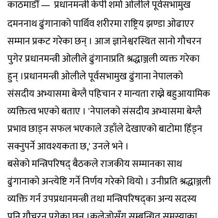
काठमाडौँ — प्रधानमन्त्री केपी शर्मा ओलीले पूर्वसभामुख
दमननाथ ढुंगानाको पार्थिव शरीरमा राष्ट्रिय झण्डा ओढाएर
सम्मान प्रकट गरेका छन् । आज ज्ञानेश्वरस्थित सानो गौचरन
पुगेर प्रधानमन्त्री ओलीले ढुंगानाप्रति श्रद्धाञ्जली व्यक्त गरेका
हुन् ।प्रधानमन्त्री ओलीले पूर्वसभामुख ढुंगाना नेपालको
संसदीय अभ्यासमा बेग्लै पहिचान र मान्यता राख्ने बहुआयामिक
व्यक्तित्व भएको बताए । 'नेपालको संसदीय अभ्यासमा बेग्लै
प्रभाव छाड्न सफल भएकाले उहाँले देखाएको बाटोमा हिँड्न
सक्नुपर्ने आवश्यकता छ,' उनले भने ।
बसेको मन्त्रिपरिषद् बैठकले राजकीय सम्मानका साथ
ढुंगानाको अन्त्येष्टि गर्ने निर्णय गरेको थियो । उनीप्रति श्रद्धाञ्जली
व्यक्ति गर्न उपप्रधानमन्त्री तथा मन्त्रिपरिषद्का अन्य सदस्य
पनि गौचरन पुगेका छन् ।कलेजोसँग सम्बन्धित समस्याका