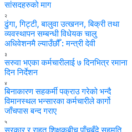
सांसदहरुको माग
२
ढुंगा, गिट्टी, बालुवा उत्खनन, बिक्री तथा
व्यवस्थापन सम्बन्धी विधेयक चालु
अधिवेशनमै ल्याउँछौँ : मन्त्री देवी
३
सरुवा भएका कर्मचारीलाई ७ दिनभित्र रमाना
दिन निर्देशन
४
बिनाकारण सहकर्मी पक्राउ गरेको भन्दै
विमानस्थल भन्सारका कर्मचारीले कार्गो
जाँचपास बन्द गराए
५
सरकार र राहत शिक्षकबीच पाँचबुँदे सहमति,