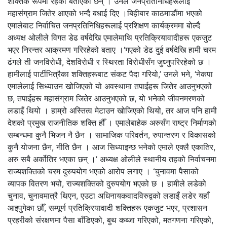
शक्तिकै रूपमा रहेको बताएका छन् । उनले जनप्रतिनिधिहरूलाई
महासंग्राम जितेर आएको भन्दै बधाई दिए ।बिहीबार काठमाडौंमा भएको
एमालेबाट निर्वाचित जनप्रतिनिधिहरूलाई प्रशिक्षण कार्यक्रममा बोल्दै
अध्यक्ष ओलीले विगत डेढ वर्षदेखि एमालेमाथि प्रतिक्रियावादीहरू एकजुट
भएर निरन्तर आक्रमण गरिरहेको बताए ।‘गएको डेढ दुई वर्षदेखि हामी चरम
ढंगले ती जनविरोधी, देशविरोधी र स्थिरता विरोधीसँग जुध्नुपरिरहेको छ ।
हामीलाई पार्टीभित्रैका शक्तिहरूबाट संकट पैदा गरियो,’ उनले भने, ‘नेकपा
एमालेलाई सिध्याउन खोजिएको यो अवस्थामा तपाईहरू जितेर आउनुभएको
छ, तपाईहरू महासंग्राम जितेर आउनुभएको छ, यो भनेको जीवनमरणको
लडाइँ थियो । हाम्रो अस्तित्व मेटाउन खोजिएको थियो, तर आज पनि हामी
देशको प्रमुख राजनीतिक शक्ति हौँ । एमालेबाहेक अरुसँग राष्ट्र निर्माणको
सम्बन्धमा कुनै भिजन नै छैन । सामाजिक परिवर्तन, रुपान्तरण र विकासको
कुनै योजना छैन, नीति छैन । आज सिध्याइन्छ भनेको एमाले एक्लै एकातिर,
अरु सबै अर्कोतिर भएका छन् ।’ अध्यक्ष ओलीले स्थानीय तहको निर्वाचनमा
राज्यशक्तिको चरम दुरुपयोग भएको आरोप लगाए । ‘चुनावमा पैसाको
व्यापक वितरण भयो, राज्यशक्तिको दुरुपयोग भएको छ । हामीले लडेको
चुनाव, चुनावमात्रै थिएन, एउटा अधिनायकवादविरुद्वको लडाइँ लडेर यहाँ
आइपुगेका छौँ, सम्पूर्ण प्रतिक्रियावादी शक्तिहरू एकजुट भएर, प्रशासन
प्रहरीको संरक्षणमा पैसा बाँडिएको, बुथ कब्जा गरिएको, मतगणना गरिएको,