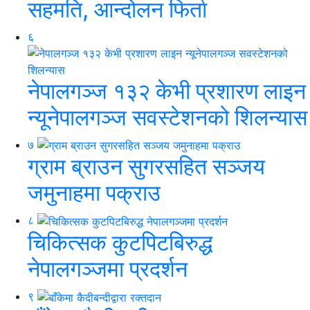
सहमति, आन्दोलन फिर्ता
६
नेपालगञ्ज १३२ केभी प्रशारण लाइन
न्यूनेपालगञ्ज सवस्टेशनको शिलन्यास
७
ग्राम ब्राउन सुगरसहित सञ्जय
जमुनाहमा पक्राउ
८
चिकित्सक कुटपिटबिरुद्ध
नेपालगञ्जमा प्रदर्शन
९