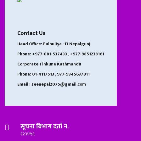
Contact Us
Head Office: Bulbuliya -13 Nepalgunj
Phone: +977-081-537433 , +977-9851238161
Corporate Tinkune Kathmandu
Phone: 01-4117513 , 977-9845637911
Email : zeenepal2075@gmail.com
सूचना बिभाग दर्ता न.
१२३४५६