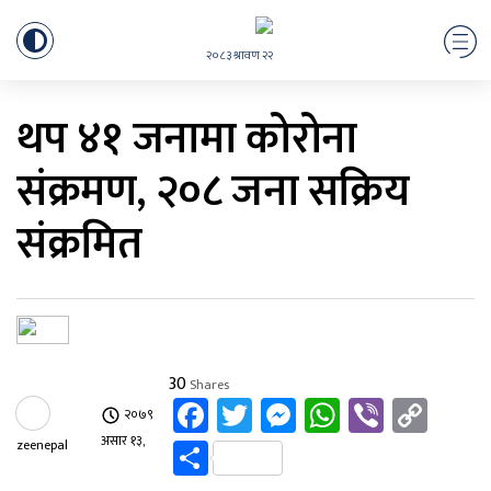
२०८३ श्रावण २२
थप ४१ जनामा कोरोना
संक्रमण, २०८ जना सक्रिय
संक्रमित
30
Shares
Facebook
Twitter
Messenger
WhatsAp
Viber
Cop
२०७९
Link
Share
असार १३,
zeenepal