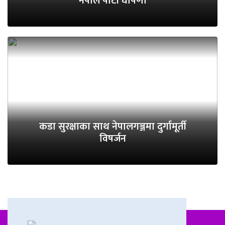
नेपाल पार्टी घोषणा
कडा सुरक्षाका साथ नेपालगञ्जमा दुर्गामूर्ती
विषर्जन