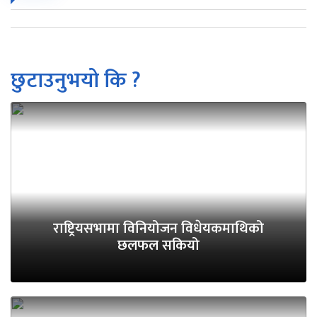
छुटाउनुभयो कि ?
राष्ट्रियसभामा विनियोजन विधेयकमाथिको
छलफल सकियो