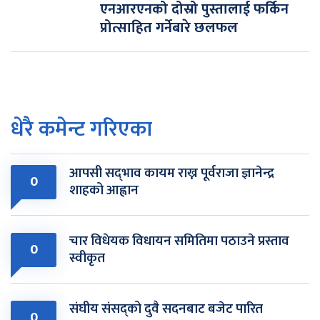
एनआरएनको दोस्रो पुस्तालाई फर्किन
प्रोत्साहित गर्नेबारे छलफल
धेरै कमेन्ट गरिएका
आपसी सद्‌भाव कायम राख्न पूर्वराजा ज्ञानेन्द्र
0
शाहको आह्वान
चार विधेयक विधायन समितिमा पठाउने प्रस्ताव
0
स्वीकृत
संघीय संसद्को दुवै सदनबाट बजेट पारित
0