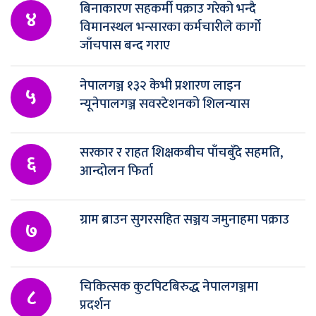
बिनाकारण सहकर्मी पक्राउ गरेको भन्दै
४
विमानस्थल भन्सारका कर्मचारीले कार्गो
जाँचपास बन्द गराए
नेपालगञ्ज १३२ केभी प्रशारण लाइन
५
न्यूनेपालगञ्ज सवस्टेशनको शिलन्यास
सरकार र राहत शिक्षकबीच पाँचबुँदे सहमति,
६
आन्दोलन फिर्ता
ग्राम ब्राउन सुगरसहित सञ्जय जमुनाहमा पक्राउ
७
चिकित्सक कुटपिटबिरुद्ध नेपालगञ्जमा
८
प्रदर्शन