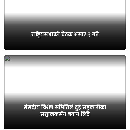
राष्ट्रियसभाको बैठक असार २ गते
संसदीय विशेष समितिले दुई सहकारीका
सञ्चालकसँग बयान लिँदै