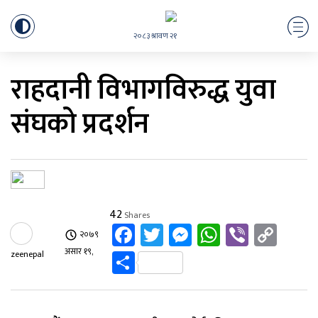
२०८३ श्रावण २१
राहदानी विभागविरुद्ध युवा
संघको प्रदर्शन
42
Shares
Facebook
Twitter
Messenger
WhatsApp
Viber
Cop
२०७९
Link
Share
असार १९,
zeenepal