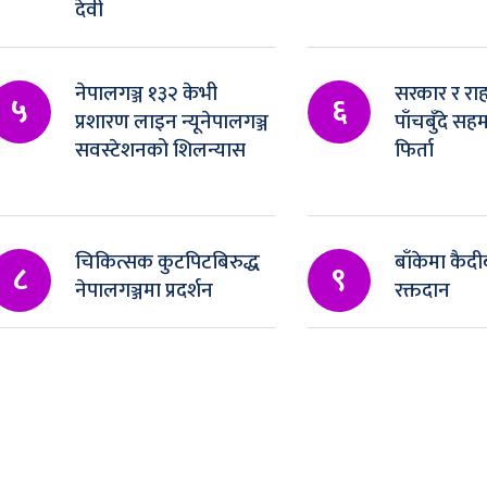
देवी
नेपालगञ्ज १३२ केभी
सरकार र रा
५
६
प्रशारण लाइन न्यूनेपालगञ्ज
पाँचबुँदे स
सवस्टेशनको शिलन्यास
फिर्ता
चिकित्सक कुटपिटबिरुद्ध
बाँकेमा कैदीब
८
९
नेपालगञ्जमा प्रदर्शन
रक्तदान