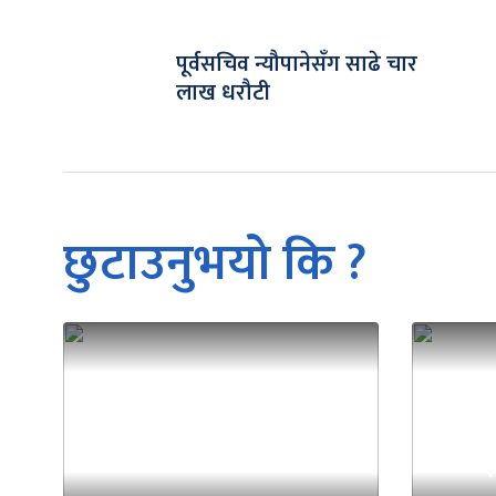
पूर्वसचिव न्यौपानेसँग साढे चार
लाख धरौटी
छुटाउनुभयो कि ?
न
१