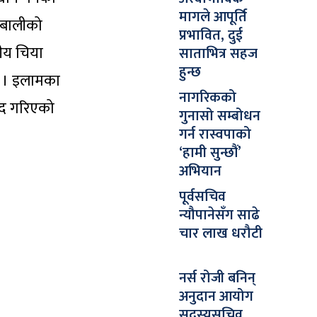
मागले आपूर्ति
देबालीको
प्रभावित, दुई
तीय चिया
साताभित्र सहज
हुन्छ
् । इलामका
नागरिकको
न्द गरिएको
गुनासो सम्बोधन
गर्न रास्वपाको
‘हामी सुन्छौं’
अभियान
पूर्वसचिव
न्यौपानेसँग साढे
चार लाख धरौटी
नर्स रोजी बनिन्
अनुदान आयोग
सदस्यसचिव