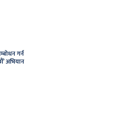
्बोधन गर्न
छौं’ अभियान