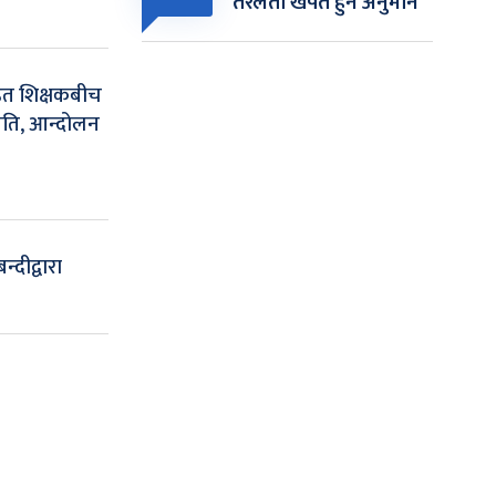
तरलता खपत हुने अनुमान
हत शिक्षकबीच
हमति, आन्दोलन
न्दीद्वारा