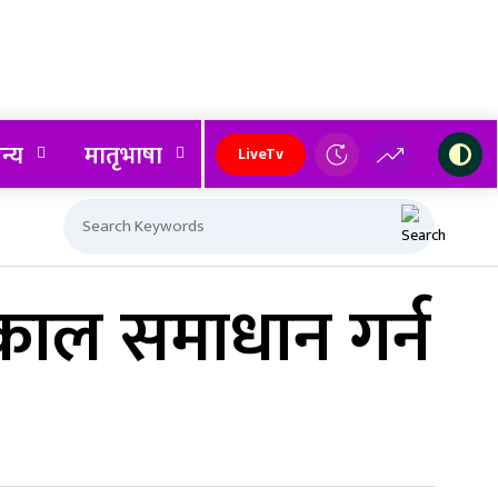
न्य
मातृभाषा
LiveTv
त्काल समाधान गर्न