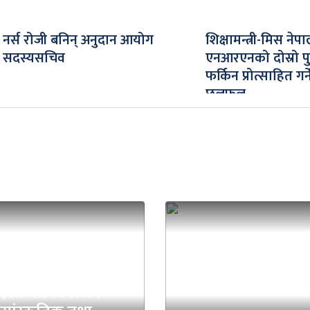
नर्स रोजी बनिन् अनुदान आयोग
शिक्षामन्त्री-मिस नेपा
सदस्यसचिव
एनआरएनको दोस्रो पु
फर्किन प्रोत्साहित गर्न
छलफल
वदीप एकेडेमीको
३औँ वार्षिकोत्सव