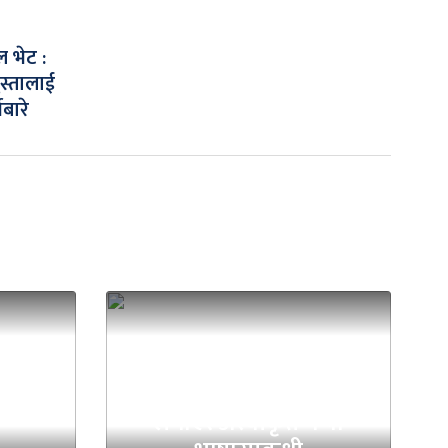
ल भेट :
स्तालाई
ेबारे
कोशी सरकारले ह्विप
लगाएर अस्वीकृत गर्‍यो