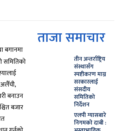
ताजा समाचार
या बगानमा
तीन अन्तर्राष्ट्रिय
को समितिको
संस्थासँग
स्यालाई
स्पष्टीकरण माग्न
सरकारलाई
अलैँची,
संसदीय
कारी बनाउन
समितिको
निर्देशन
श्चित बजार
एलपी ग्यासबारे
ेत
निगमको दाबी :
धान गर्नको
अस्वाभाविक