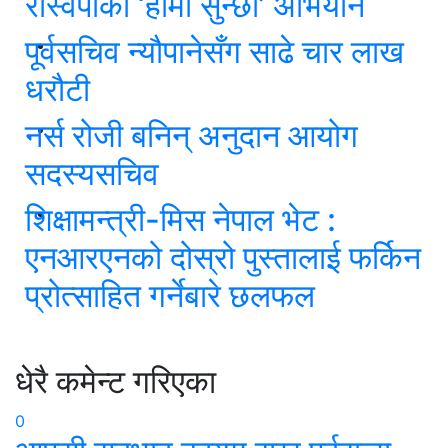
रास्वपाको ‘हामी सुन्छौं’ अभियान
पूर्वसचिव न्यौपानेसँग साढे चार लाख
धरौटी
नर्स रोजी बनिन् अनुदान आयोग
सदस्यसचिव
शिक्षामन्त्री-मिस नेपाल भेट :
एनआरएनको दोस्रो पुस्तालाई फर्किन
प्रोत्साहित गर्नेबारे छलफल
धेरै कमेन्ट गरिएका
0