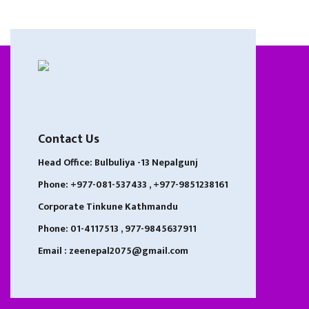
Contact Us
Head Office: Bulbuliya -13 Nepalgunj
Phone: +977-081-537433 , +977-9851238161
Corporate Tinkune Kathmandu
Phone: 01-4117513 , 977-9845637911
Email : zeenepal2075@gmail.com