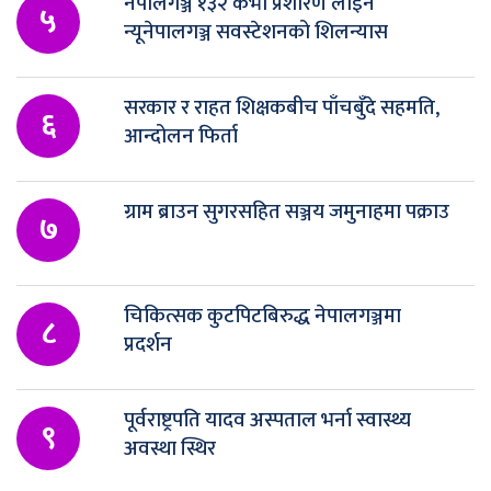
नेपालगञ्ज १३२ केभी प्रशारण लाइन
५
न्यूनेपालगञ्ज सवस्टेशनको शिलन्यास
सरकार र राहत शिक्षकबीच पाँचबुँदे सहमति,
६
आन्दोलन फिर्ता
ग्राम ब्राउन सुगरसहित सञ्जय जमुनाहमा पक्राउ
७
चिकित्सक कुटपिटबिरुद्ध नेपालगञ्जमा
८
प्रदर्शन
पूर्वराष्ट्रपति यादव अस्पताल भर्ना स्वास्थ्य
९
अवस्था स्थिर