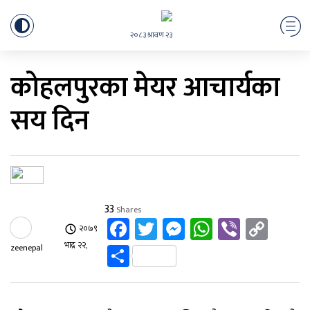
२०८३ श्रावण २३
कोहलपुरका मेयर आचार्यका
सय दिन
33
Shares
Facebook
Twitter
Messenger
WhatsApp
Viber
Cop
२०७९
Link
Share
भाद्र २२,
zeenepal