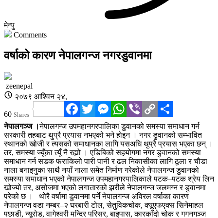
मेन्यु
Comments
वर्षाको कारण नेपालगन्ज नगरडुवानमा
zeenepal
२०७९ आश्विन २४,
Facebook
Twitter
Messenger
WhatsApp
Viber
Copy
Share
60
Shares
Link
नेपालगञ्ज ।
नेपालगन्ज उपमहानगरपालिका डुवानको समस्या समाधान गर्न
सरकारी तहबाट थुप्रै प्रयास नभएको भने होइन । नगर डुवानको सम्भावित
स्थानको खोजी र त्यसको समाधानका लागि यसअघि थुप्रै प्रयास भएका छन् ।
तर, समस्या ज्यूँका त्यूँ नै रह्यो । एडिबिको सहयोगमा नगर डुवानको समस्या
समाधान गर्न सडक फराकिलो पारी पानी र ढल निकासीका लागि ठूला र चौडा
नाला बनाइनुका साथै नयाँ नाला समेत निर्माण गरेकोले नेपालगन्ज डुवानको
समस्या समाधान भएको नेपालगन्ज उपमहानगरपालिकाले पटक–पटक श्रेय लिन
खोज्यो तर, असोजमा भएको लगातारको झरीले नेपालगन्ज जलमग्न र डुवानमा
परेको छ ।
थोरै वर्षामा डुवानमा पर्ने नेपालगन्ज अविरल वर्षाका कारण
नेपालगन्ज वडा नम्बर–२ घरबारी टोल, सेतुविकचोक, क्यूएफएक्स सिनेमाहल
पछाडी, न्यूरोड, वागेश्वरी मन्दिर परिसर, बाइपास, कारकाँदो चोक र गगनगञ्ज