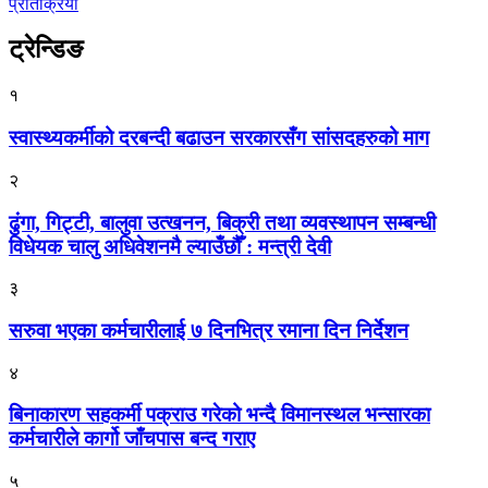
प्रतिक्रिया
ट्रेन्डिङ
१
स्वास्थ्यकर्मीको दरबन्दी बढाउन सरकारसँग सांसदहरुको माग
२
ढुंगा, गिट्टी, बालुवा उत्खनन, बिक्री तथा व्यवस्थापन सम्बन्धी
विधेयक चालु अधिवेशनमै ल्याउँछौँ : मन्त्री देवी
३
सरुवा भएका कर्मचारीलाई ७ दिनभित्र रमाना दिन निर्देशन
४
बिनाकारण सहकर्मी पक्राउ गरेको भन्दै विमानस्थल भन्सारका
कर्मचारीले कार्गो जाँचपास बन्द गराए
५