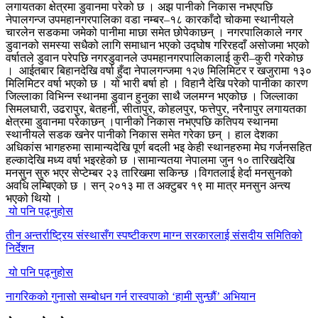
लगायतका क्षेत्रमा डुवानमा परेको छ । अझ पानीको निकास नभएपछि
नेपालगन्ज उपमहानगरपालिका वडा नम्बर–१८ कारकाँदो चोकमा स्थानीयले
चारलेन सडकमा जमेको पानीमा माछा समेत छोपेकाछन् । नगरपालिकाले नगर
डुवानको समस्या सधैको लागि समाधान भएको उद्घोष गरिरहदाँ असोजमा भएको
वर्षातले डुवान परेपछि नगरडुवानले उपमहानगरपालिकालाई कुरी–कुरी गरेकोछ
।
आईतबार बिहानदेखि वर्षा हुँदा नेपालगन्जमा १२७ मिलिमिटर र खजुरामा १३०
मिलिमिटर वर्षा भएको छ । यो भारी बर्षा हो । विहानै देखि परेको पानीका कारण
जिल्लाका विभिन्न स्थानमा डुवान हुनुका साथै जलमग्न भएकोछ । जिल्लाका
सिमलघारी, उढरापुर, बेतहनी, सीतापुर, कोहलपुर, फत्तेपुर, नरैनापुर लगायतका
क्षेत्रमा डुवानमा परेकाछन् ।पानीको निकास नभएपछि कतिपय स्थानमा
स्थानीयले सडक खनेर पानीको निकास समेत गरेका छन्
। हाल देशका
अधिकांस भागहरुमा सामान्यदेखि पूर्ण बदली भइ केही स्थानहरुमा मेघ गर्जनसहित
हल्कादेखि मध्य वर्षा भइरहेको छ ।सामान्यतया नेपालमा जुन १० तारिखदेखि
मनसुन सुरु भएर सेप्टेम्बर २३ तारिखमा सकिन्छ ।विगतलाई हेर्दा मनसुनको
अवधि लम्बिएको छ । सन् २०१३ मा त अक्टुबर १९ मा मात्र मनसुन अन्त्य
भएको थियो ।
यो पनि पढ्नुहोस
तीन अन्तर्राष्ट्रिय संस्थासँग स्पष्टीकरण माग्न सरकारलाई संसदीय समितिको
निर्देशन
यो पनि पढ्नुहोस
नागरिकको गुनासो सम्बोधन गर्न रास्वपाको ‘हामी सुन्छौं’ अभियान