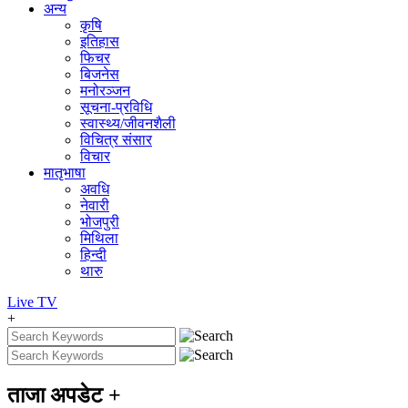
अन्य
कृषि
इतिहास
फिचर
बिजनेस
मनोरञ्जन
सूचना-प्रविधि
स्वास्थ्य/जीवनशैली
विचित्र संसार
विचार
मातृभाषा
अवधि
नेवारी
भोजपुरी
मिथिला
हिन्दी
थारु
Live
TV
+
ताजा अपडेट
+