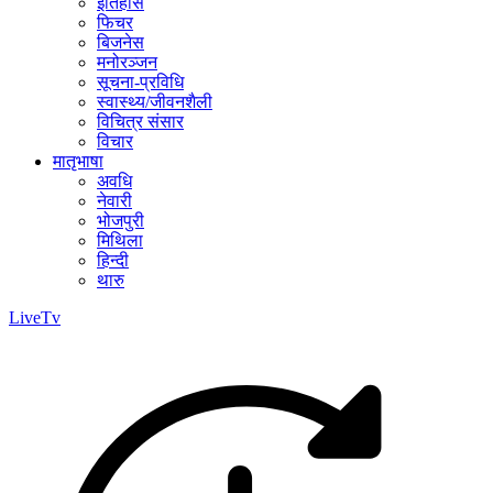
इतिहास
फिचर
बिजनेस
मनोरञ्जन
सूचना-प्रविधि
स्वास्थ्य/जीवनशैली
विचित्र संसार
विचार
मातृभाषा
अवधि
नेवारी
भोजपुरी
मिथिला
हिन्दी
थारु
LiveTv