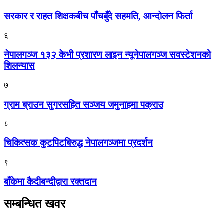
सरकार र राहत शिक्षकबीच पाँचबुँदे सहमति, आन्दोलन फिर्ता
६
नेपालगञ्ज १३२ केभी प्रशारण लाइन न्यूनेपालगञ्ज सवस्टेशनको
शिलन्यास
७
ग्राम ब्राउन सुगरसहित सञ्जय जमुनाहमा पक्राउ
८
चिकित्सक कुटपिटबिरुद्ध नेपालगञ्जमा प्रदर्शन
९
बाँकेमा कैदीबन्दीद्वारा रक्तदान
सम्बन्धित खवर