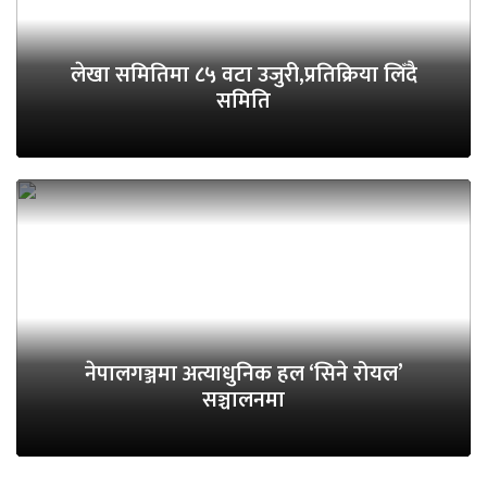
लेखा समितिमा ८५ वटा उजुरी,प्रतिक्रिया लिँदै
समिति
नेपालगञ्जमा अत्याधुनिक हल ‘सिने रोयल’
सञ्चालनमा