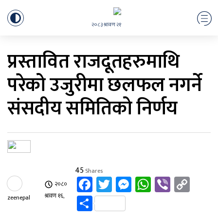
२०८३ श्रावण २१
प्रस्तावित राजदूतहरुमाथि
परेको उजुरीमा छलफल नगर्ने
संसदीय समितिको निर्णय
45
Shares
Facebook
Twitter
Messenger
WhatsApp
Viber
Cop
२०८०
Link
Share
श्रावण १६,
zeenepal