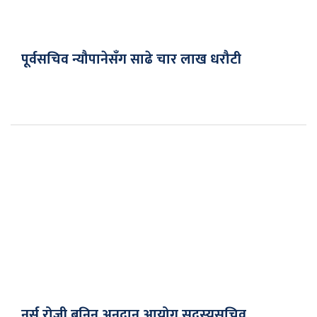
पूर्वसचिव न्यौपानेसँग साढे चार लाख धरौटी
नर्स रोजी बनिन् अनुदान आयोग सदस्यसचिव