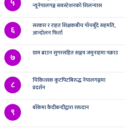
५
न्यूनेपालगञ्ज सवस्टेशनको शिलन्यास
सरकार र राहत शिक्षकबीच पाँचबुँदे सहमति,
६
आन्दोलन फिर्ता
ग्राम ब्राउन सुगरसहित सञ्जय जमुनाहमा पक्राउ
७
चिकित्सक कुटपिटबिरुद्ध नेपालगञ्जमा
८
प्रदर्शन
बाँकेमा कैदीबन्दीद्वारा रक्तदान
९