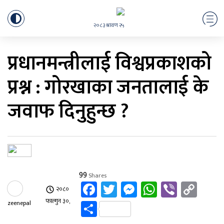
२०८३ श्रावण २५
प्रधानमन्त्रीलाई विश्वप्रकाशको
प्रश्न : गोरखाका जनतालाई के
जवाफ दिनुहुन्छ ?
99
Shares
Facebook
Twitter
Messenger
WhatsAp
Viber
Cop
२०८०
Lin
Share
फाल्गुन ३०,
zeenepal