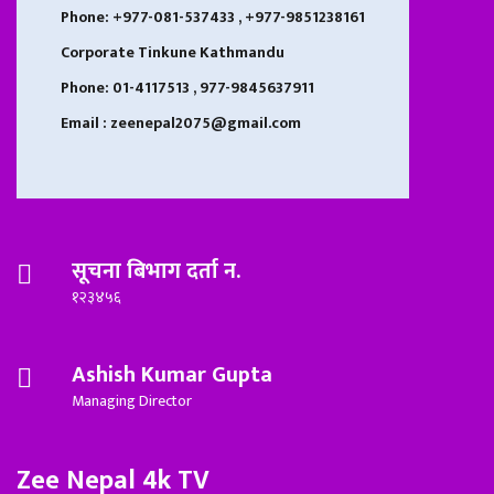
Phone: +977-081-537433 , +977-9851238161
Corporate Tinkune Kathmandu
Phone: 01-4117513 , 977-9845637911
Email : zeenepal2075@gmail.com
सूचना बिभाग दर्ता न.
१२३४५६
Ashish Kumar Gupta
Managing Director
Zee Nepal 4k TV