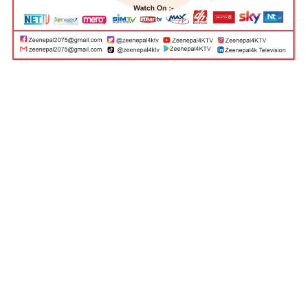
Facebook
Twitter
Messenger
WhatsAp
Viber
Cop
२०७९
Lin
Share
कार्तिक १९,
zeenepal
वीरगञ्ज - पर्सा क्षेत्र नम्बर १ का प्रतिनिधिसभा सदस्य उम्मेदवार
प्रदीप यादव प्रति आकर्षण बढ्दै गएको छ । चुनावी प्रचार
प्रसार अभियानमा रहेको यादव प्रति आकर्षण बढ्दै जाँदा सत्ता
गठबन्धनमा आबद्ध विभिन्न दलका नेता र कार्यकर्ताहरु
धमाधम पार्टी परित्याग गरी जसपामा प्रवेश गर्न थालेका छन् ।
पर्सा जिल्लामा सत्ता गठबन्धन पार्टीका सयौँ नेता
कार्यकर्ताहरुले पार्टी परित्याग गरी जसपामा प्रवेश गरेका छन्
। शनिबार मात्र वीरगञ्ज महानगरपालिका वडा नम्बर २
छपकैयाका पूर्व वडा सदस्य एवम् भर्खरै सम्पन्न स्थानीय तहको