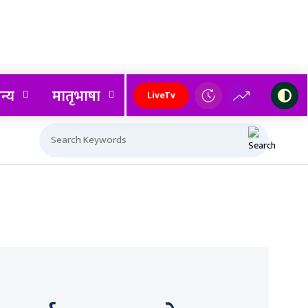
न्य
मातृभाषा
LiveTv