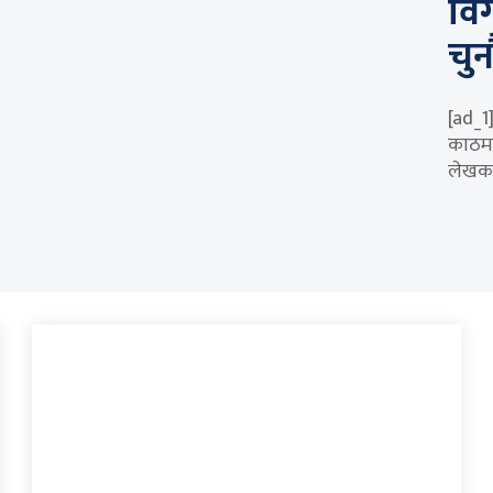
वि
चुन
[ad_1
काठमाड
लेखकक