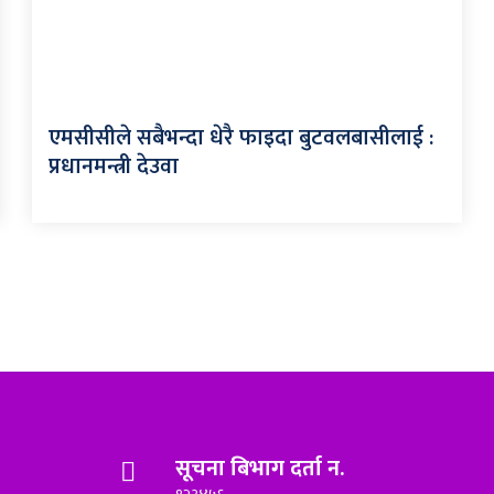
एमसीसीले सबैभन्दा धेरै फाइदा बुटवलबासीलाई :
प्रधानमन्त्री देउवा
सूचना बिभाग दर्ता न.