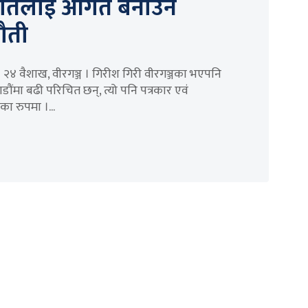
गतलाई आगत बनाउने
ौती
] २४ वैशाख, वीरगञ्ज । गिरीश गिरी वीरगञ्जका भएपनि
ौंमा बढी परिचित छन्, त्यो पनि पत्रकार एवं
ा रुपमा ।...