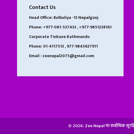
Contact Us
Head Office: Bulbuliya -13 Nepalgunj
Phone: +977-081-537433 , +977-9851238161
Corporate Tinkune Kathmandu
Phone: 01-4117513 , 977-9845637911
Email : zeenepal2075@gmail.com
© 2026: Zee Nepal मा सर्वाधिक सुरक्