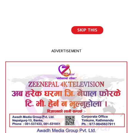
२०८३ श्रावण २३
SKIP THIS
विप्लवले २०८४ को चुनावमा
ADVERTISEMENT
भाग लिने
12
Shares
Facebook
Twitter
Messenger
WhatsApp
Viber
Cop
२०८१
Link
Share
बैशाख ५,
zeenepal