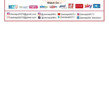
काठमाडौं । नेत्रविक्रम चन्द विप्लव नेतृत्वको नेपाल कम्युनिस्ट
पार्टी (नेकपा)ले २०८४ सालको आम निर्वाचनमा भाग लिने
भएको छ ।केन्द्रीय कार्यालय कपिलवस्तुमा बुधबारदेखि जारी
नेकपा नवौं केन्द्रीय समितिको पाँचौं पूर्ण बैठकअघि बसेको
पोलिटब्यूरो बैठकले यसलाई पारित गरेको नेकपा स्थायी
समिति सदस्य एवम् प्रचारप्रसार विभाग इन्चार्ज अनिल शर्माले
जानकारी दिए ।
आजदेखि सुरू बैठकमा महासचिव विप्लवले ‘पार्टीलाई
आन्तरिक रूपले सुदृढ गरौैं, समाजवादको लागि फराकिलो
मोर्चा निर्माण गरौं’ शीर्षकको राजनीतिक प्रस्ताव र ६ महिने
योजना सहितको प्रस्ताव पेस गरेका छन् ।
बैठकमा विप्लवले विद्यमान व्यवस्था अन्तर्गत हुने चुनाव पनि