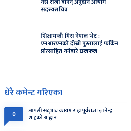
नर्स रोजी बनिन् अनुदान आयोग
सदस्यसचिव
शिक्षामन्त्री-मिस नेपाल भेट :
एनआरएनको दोस्रो पुस्तालाई फर्किन
प्रोत्साहित गर्नेबारे छलफल
धेरै कमेन्ट गरिएका
आपसी सद्‌भाव कायम राख्न पूर्वराजा ज्ञानेन्द्र
0
शाहको आह्वान