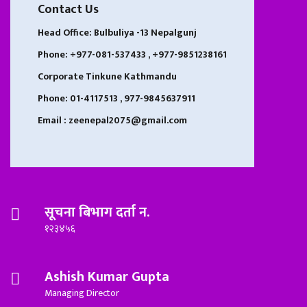
Contact Us
Head Office: Bulbuliya -13 Nepalgunj
Phone: +977-081-537433 , +977-9851238161
Corporate Tinkune Kathmandu
Phone: 01-4117513 , 977-9845637911
Email : zeenepal2075@gmail.com
सूचना बिभाग दर्ता न.
१२३४५६
Ashish Kumar Gupta
Managing Director