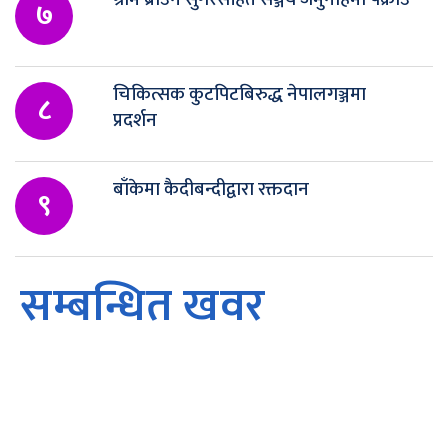
७
चिकित्सक कुटपिटबिरुद्ध नेपालगञ्जमा
८
प्रदर्शन
बाँकेमा कैदीबन्दीद्वारा रक्तदान
९
सम्बन्धित खवर