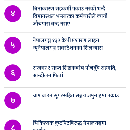
बिनाकारण सहकर्मी पक्राउ गरेको भन्दै
४
विमानस्थल भन्सारका कर्मचारीले कार्गो
जाँचपास बन्द गराए
नेपालगञ्ज १३२ केभी प्रशारण लाइन
५
न्यूनेपालगञ्ज सवस्टेशनको शिलन्यास
सरकार र राहत शिक्षकबीच पाँचबुँदे सहमति,
६
आन्दोलन फिर्ता
ग्राम ब्राउन सुगरसहित सञ्जय जमुनाहमा पक्राउ
७
चिकित्सक कुटपिटबिरुद्ध नेपालगञ्जमा
८