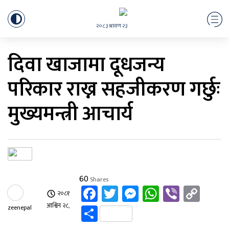
२०८३ श्रावण २३
दिवा खाजामा दूधजन्य
परिकार राख्न सहजीकरण गर्छुः
मुख्यमन्त्री आचार्य
60
Shares
Facebook
Twitter
Messenger
WhatsAp
Viber
Cop
२०८१
Link
Share
आश्विन २८,
zeenepal