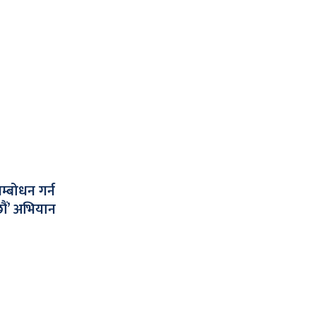
्बोधन गर्न
छौं’ अभियान