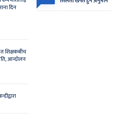
 कर्मचारीलाई
तरलता खपत हुने अनुमान
माना दिन
हत शिक्षकबीच
हमति, आन्दोलन
न्दीद्वारा