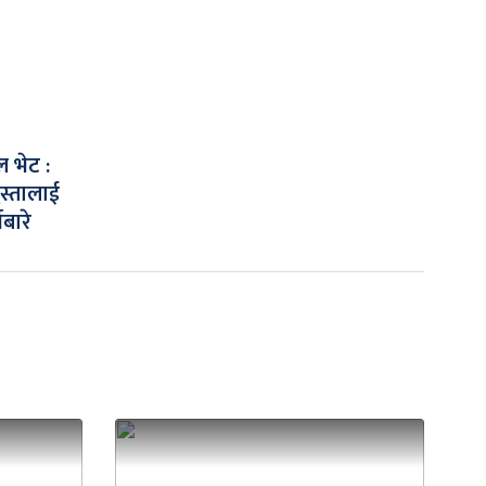
ल भेट :
स्तालाई
ेबारे