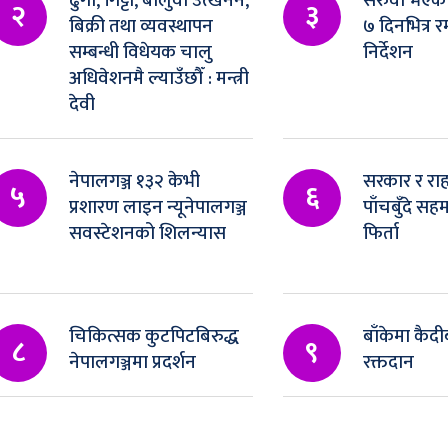
ढुंगा, गिट्टी, बालुवा उत्खनन,
सरुवा भएका
२
३
बिक्री तथा व्यवस्थापन
७ दिनभित्र र
सम्बन्धी विधेयक चालु
निर्देशन
अधिवेशनमै ल्याउँछौँ : मन्त्री
देवी
नेपालगञ्ज १३२ केभी
सरकार र रा
५
६
प्रशारण लाइन न्यूनेपालगञ्ज
पाँचबुँदे स
सवस्टेशनको शिलन्यास
फिर्ता
चिकित्सक कुटपिटबिरुद्ध
बाँकेमा कैदीब
८
९
नेपालगञ्जमा प्रदर्शन
रक्तदान