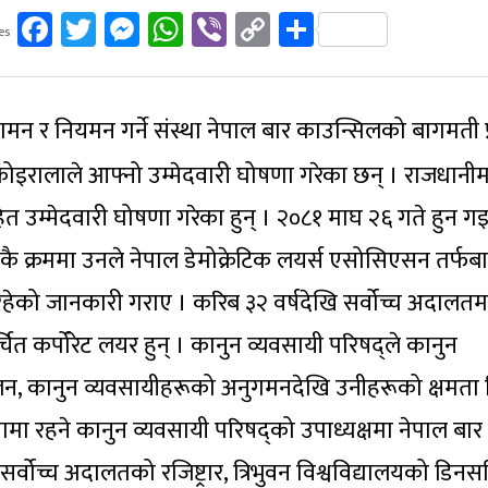
Facebook
Twitter
Messenger
WhatsApp
Viber
Copy
Share
es
Link
मन र नियमन गर्ने संस्था नेपाल बार काउन्सिलको बागमती प
ाम कोइरालाले आफ्नो उम्मेदवारी घोषणा गरेका छन् । राजधा
त उम्मेदवारी घोषणा गरेका हुन् । २०८१ माघ २६ गते हुन ग
नकै क्रममा उनले नेपाल डेमोक्रेटिक लयर्स एसोसिएसन तर्फ
 रहेको जानकारी गराए । करिब ३२ वर्षदेखि सर्वोच्च अदाल
ित कर्पोरेट लयर हुन् । कानुन व्यवसायी परिषद्ले कानुन
्चालन, कानुन व्यवसायीहरूको अनुगमनदेखि उनीहरूको क्षमता 
ामा रहने कानुन व्यवसायी परिषद्को उपाध्यक्षमा नेपाल बार
सर्वोच्च अदालतको रजिष्ट्रार, त्रिभुवन विश्वविद्यालयको डि