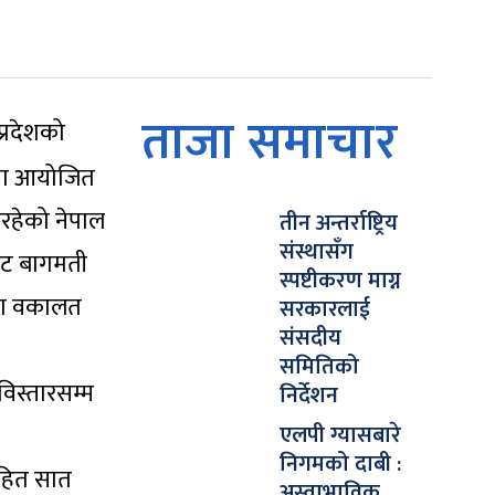
ताजा समाचार
्रदेशको
नीमा आयोजित
इरहेको नेपाल
तीन अन्तर्राष्ट्रिय
संस्थासँग
बाट बागमती
स्पष्टीकरण माग्न
तमा वकालत
सरकारलाई
संसदीय
समितिको
विस्तारसम्म
निर्देशन
एलपी ग्यासबारे
निगमको दाबी :
नसहित सात
अस्वाभाविक