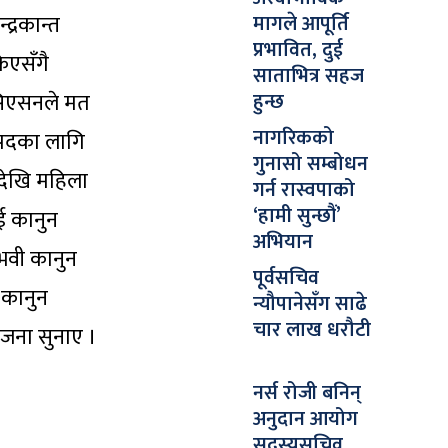
द्रकान्त
मागले आपूर्ति
प्रभावित, दुई
िएसँगै
साताभित्र सहज
ोसिएसनले मत
हुन्छ
नागरिकको
् पदका लागि
गुनासो सम्बोधन
ीदेखि महिला
गर्न रास्वपाको
‘हामी सुन्छौं’
ाई कानुन
अभियान
ुभवी कानुन
पूर्वसचिव
 कानुन
न्यौपानेसँग साढे
चार लाख धरौटी
ोजना सुनाए ।
नर्स रोजी बनिन्
अनुदान आयोग
सदस्यसचिव