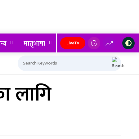
न्य
मातृभाषा
LiveTv
का लागि