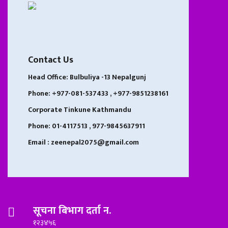
Contact Us
Head Office: Bulbuliya -13 Nepalgunj
Phone: +977-081-537433 , +977-9851238161
Corporate Tinkune Kathmandu
Phone: 01-4117513 , 977-9845637911
Email : zeenepal2075@gmail.com
सूचना बिभाग दर्ता न.
१२३४५६