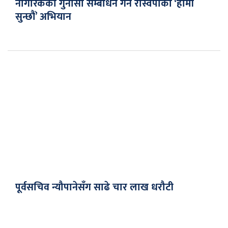
नागरिकको गुनासो सम्बोधन गर्न रास्वपाको ‘हामी
सुन्छौं’ अभियान
पूर्वसचिव न्यौपानेसँग साढे चार लाख धरौटी