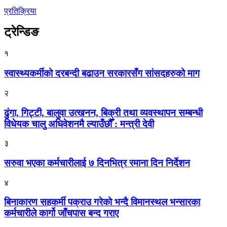
प्रतिक्रिया
ट्रेन्डिङ
१
स्वास्थ्यकर्मीको दरबन्दी बढाउन सरकारसँग सांसदहरुको माग
२
ढुंगा, गिट्टी, बालुवा उत्खनन, बिक्री तथा व्यवस्थापन सम्बन्धी
विधेयक चालु अधिवेशनमै ल्याउँछौँ : मन्त्री देवी
३
सरुवा भएका कर्मचारीलाई ७ दिनभित्र रमाना दिन निर्देशन
४
बिनाकारण सहकर्मी पक्राउ गरेको भन्दै विमानस्थल भन्सारका
कर्मचारीले कार्गो जाँचपास बन्द गराए