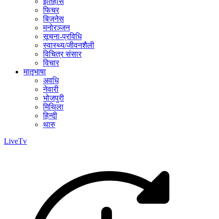
इतिहास
फिचर
बिजनेस
मनोरञ्जन
सूचना-प्रविधि
स्वास्थ्य/जीवनशैली
विचित्र संसार
विचार
मातृभाषा
अवधि
नेवारी
भोजपुरी
मिथिला
हिन्दी
थारु
LiveTv