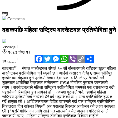
मेन्यु
Comments
दशकपछि महिला राष्ट्रिय बास्केटबल प्रतियोगिता हुने
zeenepal
२०८३ जेष्ठ २९,
Facebook
Twitter
Messenger
WhatsApp
Viber
Copy
Share
15
Shares
Link
काठमाडौँ — नेपाल बास्केटबल संघले १० औं संस्करणको राष्ट्रिय खुला महिला
बास्केटबल प्रतियोगिता गर्ने भएको छ ।आउँदो असार १ देखि ६ सम्म कीर्तिपुर
इन्डोर कभर्डहलमा हुने प्रतियोगितामा देशभरका ८ टिमले प्रतिस्पर्धा गर्ने
शुक्रबार आयोजित पत्रकार सम्मेलनमा अध्यक्ष भीमसिंह गुरुङले जानकारी
गराए ।बास्केटबलको महिला राष्ट्रिय प्रतियोगिता नभएको एक दशकभन्दा बढी
भइसकेको स्थितिमा हुन लागेको हो । अध्यक्ष गुरुङले भने, ‘हामीले महिला
राष्ट्रिय प्रतियोगिता नगरेको धेरै वर्ष भइसकेको छ । अन्य प्रतियोगिताहरू त
गर्दै आएका छौं । आर्थिकलगायत विविध कारणले गर्दा यस राष्ट्रिय प्रतियोगिता
निरन्तरता दिन सकेका थिएनौं, अब यसलाई निरन्तर आयोजन गर्ने लक्ष्य बनाएका
छौं ।’ प्रतियोगिताका लागि साढे १३ लाखको बजेट अनुमान गरिएको उनले
जानकारी गराए ।महिला राष्ट्रिय टोलीका प्रशिक्षक विकास शाहीले