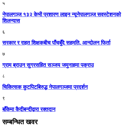
५
नेपालगञ्ज १३२ केभी प्रशारण लाइन न्यूनेपालगञ्ज सवस्टेशनको
शिलन्यास
६
सरकार र राहत शिक्षकबीच पाँचबुँदे सहमति, आन्दोलन फिर्ता
७
ग्राम ब्राउन सुगरसहित सञ्जय जमुनाहमा पक्राउ
८
चिकित्सक कुटपिटबिरुद्ध नेपालगञ्जमा प्रदर्शन
९
बाँकेमा कैदीबन्दीद्वारा रक्तदान
सम्बन्धित खवर