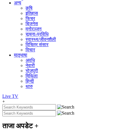
अन्य
कृषि
इतिहास
फिचर
बिजनेस
मनोरञ्जन
सूचना-प्रविधि
स्वास्थ्य/जीवनशैली
विचित्र संसार
विचार
मातृभाषा
अवधि
नेवारी
भोजपुरी
मिथिला
हिन्दी
थारु
Live
TV
+
ताजा अपडेट
+