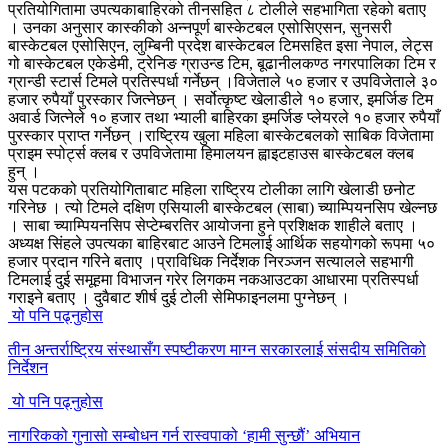
प्रतियोगितामा उपत्यकाबाहिरको तीनसहित ८ टोलीले सहभागिता रहेको बताए
। उनका अनुसार कास्कीको अन्नपूर्ण बास्केटबल एसोसिएसन, सुनसरी
बास्केटबल एसोसिएन, लुम्बिनी प्रदेश बास्केटबल टिमसहित इसा नेपाल, लेट्स
गो बास्केटबल एकेडेमी, ट्रेनिङ ग्राउन्ड टिम, बूढानीलकण्ठ नगरपालिका टिम र
ग्रान्डी स्टार्स टिमले प्रतिस्पर्धा गर्नेछन् ।विजेताले ५० हजार र उपविजेताले ३०
हजार रुपैयाँ पुरस्कार जित्नेछन् । सर्वोत्कृष्ट खेलाडीले १० हजार, इमर्जिङ टिम
अवार्ड जित्नेले १० हजार तथा भ्याली बाहिरका इमर्जिङ प्लेयरले १० हजार रुपैयाँ
पुरस्कार प्राप्त गर्नेछन् ।राष्ट्रिय खुला महिला बास्केटबलको साबिक विजेतामा
प्राइम स्पोर्ट्स क्लब र उपविजेतामा हिमालयन ह्वाइटहाउस बास्केटबल क्लब
हुन् ।
यस पटकको प्रतियोगिताबाट महिला राष्ट्रिय टोलीका लागि खेलाडी छनोट
गरिनेछ । त्यो टिमले दक्षिण एसियाली बास्केटबल (साबा) च्याम्पियनसिप खेल्नछ
। साबा च्याम्पियनसिप सेप्टेम्बरतिर आयोजना हुने प्रशिक्षक शाहीले बताए ।
अध्यक्ष सिंहले उपत्यका बाहिरबाट आउने टिमलाई आर्थिक सहयोगको रूपमा ५०
हजार प्रदान गरिने बताए ।प्राविधिक निर्देशक निरञ्जन सत्यालले सहभागी
टिमलाई दुई समूहमा विभाजन गरेर लिगकम नकआउटका आधारमा प्रतिस्पर्धा
गराइने बताए । दुवैबाट शीर्ष दुई टोली सेमिफाइनलमा पुग्नेछन् ।
यो पनि पढ्नुहोस
तीन अन्तर्राष्ट्रिय संस्थासँग स्पष्टीकरण माग्न सरकारलाई संसदीय समितिको
निर्देशन
यो पनि पढ्नुहोस
नागरिकको गुनासो सम्बोधन गर्न रास्वपाको ‘हामी सुन्छौं’ अभियान