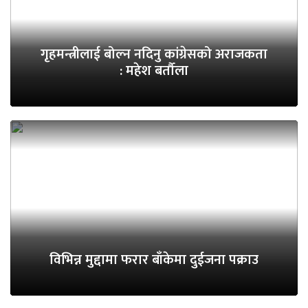
गृहमन्त्रीलाई बोल्न नदिनु कांग्रेसको अराजकता
: महेश बर्तौला
विभिन्न मुद्दामा फरार बाँकेमा दुईजना पक्राउ