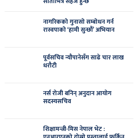
साताभित्र सहज हुन्छ
नागरिकको गुनासो सम्बोधन गर्न
रास्वपाको ‘हामी सुन्छौं’ अभियान
पूर्वसचिव न्यौपानेसँग साढे चार लाख
धरौटी
नर्स रोजी बनिन् अनुदान आयोग
सदस्यसचिव
शिक्षामन्त्री-मिस नेपाल भेट :
एनआरएनको दोस्रो पुस्तालाई फर्किन