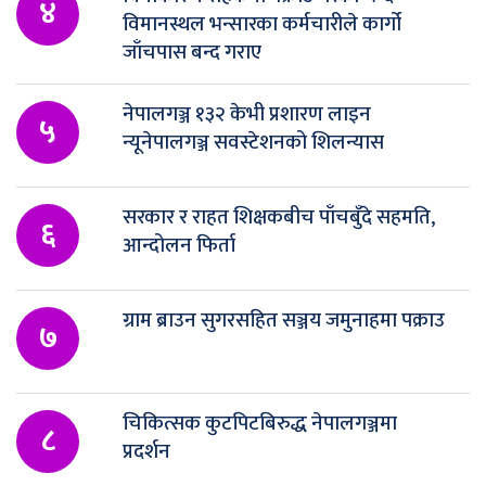
४
विमानस्थल भन्सारका कर्मचारीले कार्गो
जाँचपास बन्द गराए
नेपालगञ्ज १३२ केभी प्रशारण लाइन
५
न्यूनेपालगञ्ज सवस्टेशनको शिलन्यास
सरकार र राहत शिक्षकबीच पाँचबुँदे सहमति,
६
आन्दोलन फिर्ता
ग्राम ब्राउन सुगरसहित सञ्जय जमुनाहमा पक्राउ
७
चिकित्सक कुटपिटबिरुद्ध नेपालगञ्जमा
८
प्रदर्शन