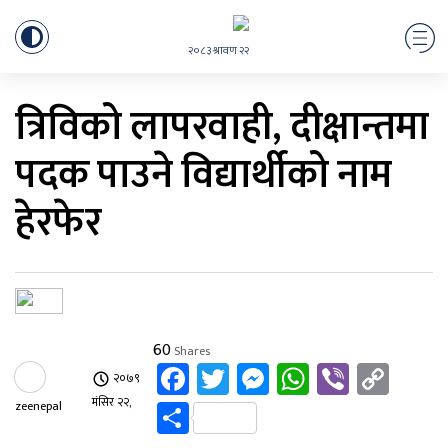
२०८३ श्रावण २२
त्रिविको लापरवाही, दीक्षान्तमा
पदक पाउने विद्यार्थीको नाम
हेरफेर
60
Shares
Facebook
Twitter
Messenger
WhatsApp
Viber
Cop
२०७९
Link
Share
मंसिर २२,
zeenepal