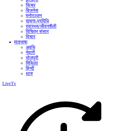
फिचर
बिजनेस
मनोरञ्जन
सूचना-प्रविधि
स्वास्थ्य/जीवनशैली
विचित्र संसार
विचार
मातृभाषा
अवधि
नेवारी
भोजपुरी
मिथिला
हिन्दी
थारु
LiveTv