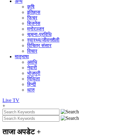
अन्य
कृषि
इतिहास
फिचर
बिजनेस
मनोरञ्जन
सूचना-प्रविधि
स्वास्थ्य/जीवनशैली
विचित्र संसार
विचार
मातृभाषा
अवधि
नेवारी
भोजपुरी
मिथिला
हिन्दी
थारु
Live
TV
+
ताजा अपडेट
+