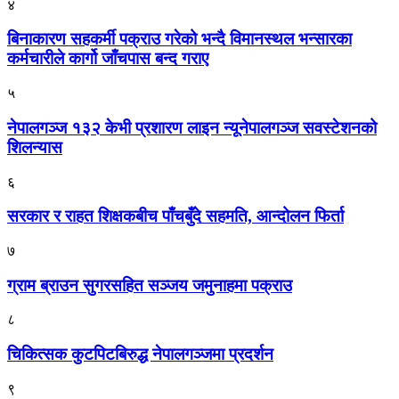
४
बिनाकारण सहकर्मी पक्राउ गरेको भन्दै विमानस्थल भन्सारका
कर्मचारीले कार्गो जाँचपास बन्द गराए
५
नेपालगञ्ज १३२ केभी प्रशारण लाइन न्यूनेपालगञ्ज सवस्टेशनको
शिलन्यास
६
सरकार र राहत शिक्षकबीच पाँचबुँदे सहमति, आन्दोलन फिर्ता
७
ग्राम ब्राउन सुगरसहित सञ्जय जमुनाहमा पक्राउ
८
चिकित्सक कुटपिटबिरुद्ध नेपालगञ्जमा प्रदर्शन
९