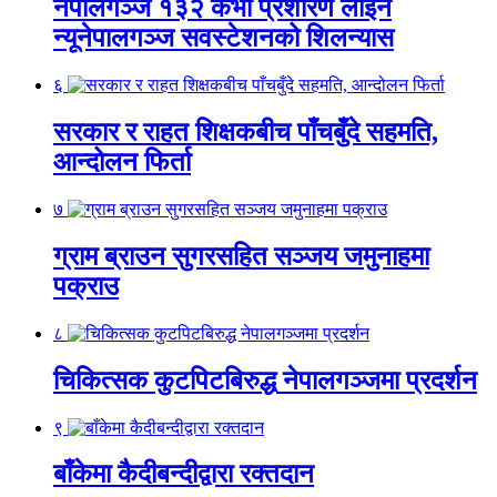
नेपालगञ्ज १३२ केभी प्रशारण लाइन
न्यूनेपालगञ्ज सवस्टेशनको शिलन्यास
६
सरकार र राहत शिक्षकबीच पाँचबुँदे सहमति,
आन्दोलन फिर्ता
७
ग्राम ब्राउन सुगरसहित सञ्जय जमुनाहमा
पक्राउ
८
चिकित्सक कुटपिटबिरुद्ध नेपालगञ्जमा प्रदर्शन
९
बाँकेमा कैदीबन्दीद्वारा रक्तदान