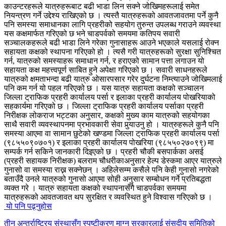
काउन्टरहरूले यात्रुहरूबाट बढी भाडा लिन सक्ने जोखिमहरूलाई समेत
नियन्त्रण गर्ने उद्देश्य राखिएको छ । त्यस्तै यात्रुहरूको आवतजावतमा पर्ने कुनै
पनि समस्या समाधानका लागि प्रहरीको सहयोग तुरुन्त उपलब्ध गराउने व्यवस्था
यस कक्षमार्फत गरिएको छ भने चाडपर्वको समयमा कतिपय सवारी
सञ्चालकहरूले बढी भाडा लिने गरेका गुनासाहरू आउने भएकाले यसलाई रोक्न
सहायता कक्षको स्थापना गरिएको हो । त्यसै गरी यात्रुहरूको सुरक्षा सुनिश्चित
गर्न, यात्रुको समस्याहरू समाधान गर्न, र हराएको सामान पत्ता लगाउन यो
सहायता कक्ष महत्त्वपूर्ण साबित हुने अपेक्षा गरिएको छ । सवारी साधनहरूले
यात्रुको क्षमताभन्दा बढी यात्रु ओसारपसार गरेर दुर्घटना निम्त्याउने जोखिमलाई
पनि कम गर्न यो पहल गरिएको छ । यस यात्रु सहायता कक्षको सञ्चालन
जिल्ला ट्राफिक प्रहरी कार्यालय पर्सा र इलाका प्रहरी कार्यालय पोखरियाको
सहकार्यमा गरिएको छ । जिल्ला ट्राफिक प्रहरी कार्यालय पर्साका प्रहरी
निरीक्षक लोकराज भट्टका अनुसार, कक्षको मुख्य काम यात्रुको सहयोगका
साथै सवारी व्यवस्थापनमा प्रभावकारी सेवा पुर्‍याउनु हो । यात्रुहरूले कुनै पनि
समस्या आएमा वा सामान छुटेको खण्डमा जिल्ला ट्राफिक प्रहरी कार्यालय पर्सा
(९८५५०९०७०१) र इलाका प्रहरी कार्यालय पोखरिया (९८५५०२७०९९) मा
सम्पर्क गर्न सकिने जानकारी दिइएको छ । प्रहरी चौकी बसपार्कका असई
(प्रहरी सहायक निरीक्षक) बलराम चौधरीकाअनुसार हेल्प डेस्कमा आएर यात्रुले
गुनासो वा समस्या राख्न सक्नेछन् । अहिलेसम्म कसैले पनि केही गुनासो नगरेको
बताउँदै उनले यात्रुको गुनासो आएमा सोही अनुसार सम्बोधन गर्ने प्रतिबद्धता
व्यक्त गरे । यात्रु सहायता कक्षको स्थापनासँगै चाडपर्वका समयमा
यात्रुहरूको आवतजावत थप सुरक्षित र व्यवस्थित हुने विश्वास गरिएको छ ।
यो पनि पढ्नुहोस
तीन अन्तर्राष्ट्रिय संस्थासँग स्पष्टीकरण माग्न सरकारलाई संसदीय समितिको