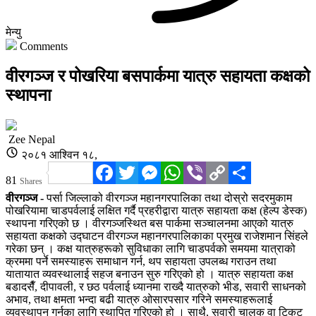
मेन्यु
Comments
वीरगञ्ज र पोखरिया बसपार्कमा यात्रु सहायता कक्षको
स्थापना
Zee Nepal
२०८१ आश्विन १८,
Facebook
Twitter
Messenger
WhatsApp
Viber
Copy
Share
81
Shares
Link
वीरगञ्ज -
पर्सा जिल्लाको वीरगञ्ज महानगरपालिका तथा दोस्रो सदरमुकाम
पोखरियामा चाडपर्वलाई लक्षित गर्दै प्रहरीद्वारा यात्रु सहायता कक्ष (हेल्प डेस्क)
स्थापना गरिएको छ । वीरगञ्जस्थित बस पार्कमा सञ्चालनमा आएको यात्रु
सहायता कक्षको उद्घाटन वीरगञ्ज महानगरपालिकाका प्रमुख राजेशमान सिंहले
गरेका छन् । कक्ष यात्रुहरूको सुविधाका लागि चाडपर्वको समयमा यात्राको
क्रममा पर्ने समस्याहरू समाधान गर्न, थप सहायता उपलब्ध गराउन तथा
यातायात व्यवस्थालाई सहज बनाउन सुरु गरिएको हो । यात्रु सहायता कक्ष
बडादसैँ, दीपावली, र छठ पर्वलाई ध्यानमा राख्दै यात्रुको भीड, सवारी साधनको
अभाव, तथा क्षमता भन्दा बढी यात्रु ओसारपसार गरिने समस्याहरूलाई
व्यवस्थापन गर्नका लागि स्थापित गरिएको हो । साथै, सवारी चालक वा टिकट