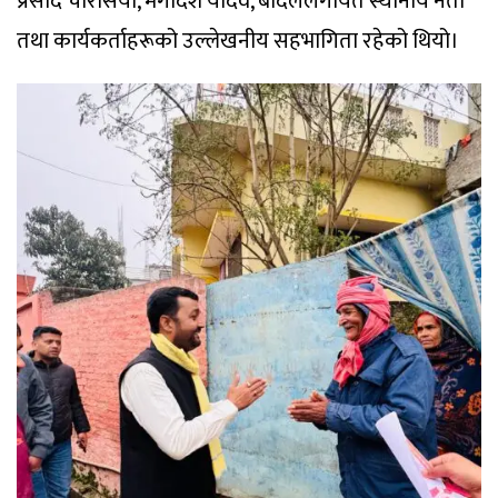
प्रसाद चौरसिया, मगदिश यादव, बादललगायत स्थानीय नेता
तथा कार्यकर्ताहरूको उल्लेखनीय सहभागिता रहेको थियो।