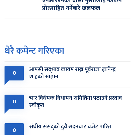
एनआरएनको दोस्रो पुस्तालाई फर्किन
प्रोत्साहित गर्नेबारे छलफल
धेरै कमेन्ट गरिएका
आपसी सद्‌भाव कायम राख्न पूर्वराजा ज्ञानेन्द्र
0
शाहको आह्वान
चार विधेयक विधायन समितिमा पठाउने प्रस्ताव
0
स्वीकृत
संघीय संसद्को दुवै सदनबाट बजेट पारित
0