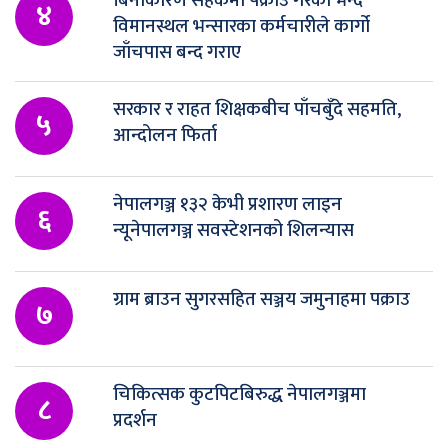
बिनाकारण सहकर्मी पक्राउ गरेको भन्दै
४
विमानस्थल भन्सारका कर्मचारीले कार्गो
जाँचपास बन्द गराए
सरकार र राहत शिक्षकबीच पाँचबुँदे सहमति,
५
आन्दोलन फिर्ता
नेपालगञ्ज १३२ केभी प्रशारण लाइन
६
न्यूनेपालगञ्ज सवस्टेशनको शिलन्यास
ग्राम ब्राउन सुगरसहित सञ्जय जमुनाहमा पक्राउ
७
चिकित्सक कुटपिटबिरुद्ध नेपालगञ्जमा
८
प्रदर्शन