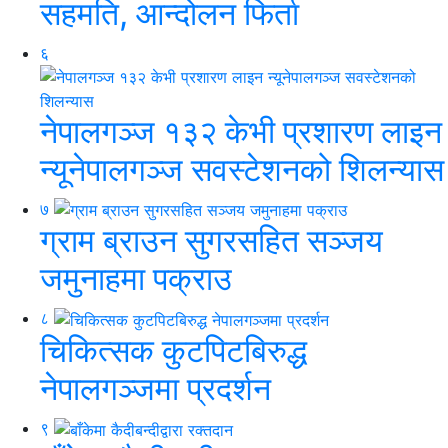
सहमति, आन्दोलन फिर्ता
६
नेपालगञ्ज १३२ केभी प्रशारण लाइन
न्यूनेपालगञ्ज सवस्टेशनको शिलन्यास
७
ग्राम ब्राउन सुगरसहित सञ्जय
जमुनाहमा पक्राउ
८
चिकित्सक कुटपिटबिरुद्ध
नेपालगञ्जमा प्रदर्शन
९