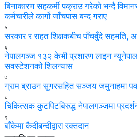
बिनाकारण सहकर्मी पक्राउ गरेको भन्दै विमा
कर्मचारीले कार्गो जाँचपास बन्द गराए
५
सरकार र राहत शिक्षकबीच पाँचबुँदे सहमति, आ
६
नेपालगञ्ज १३२ केभी प्रशारण लाइन न्यूनेपा
सवस्टेशनको शिलन्यास
७
ग्राम ब्राउन सुगरसहित सञ्जय जमुनाहमा पक
८
चिकित्सक कुटपिटबिरुद्ध नेपालगञ्जमा प्रदर्श
९
बाँकेमा कैदीबन्दीद्वारा रक्तदान