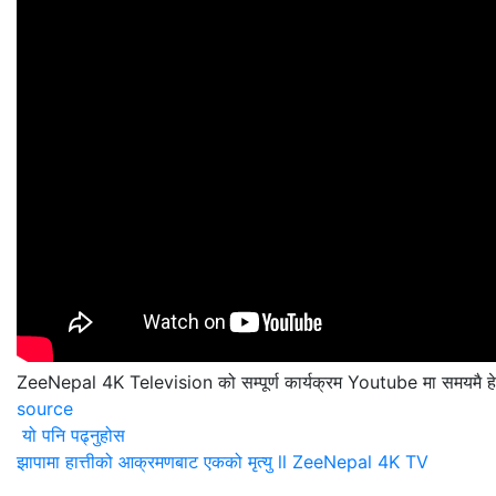
ZeeNepal 4K Television को सम्पूर्ण कार्यक्रम Youtube मा समयमै हेर्न 
source
यो पनि पढ्नुहोस
झापामा हात्तीको आक्रमणबाट एकको मृत्यु ll ZeeNepal 4K TV