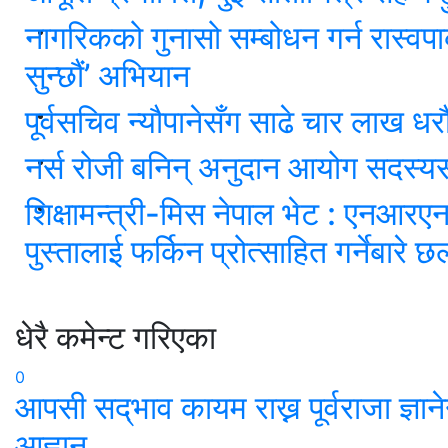
नागरिकको गुनासो सम्बोधन गर्न रास्वपा
सुन्छौं’ अभियान
पूर्वसचिव न्यौपानेसँग साढे चार लाख धर
नर्स रोजी बनिन् अनुदान आयोग सदस्
शिक्षामन्त्री-मिस नेपाल भेट : एनआरए
पुस्तालाई फर्किन प्रोत्साहित गर्नेबारे
धेरै कमेन्ट गरिएका
0
आपसी सद्‌भाव कायम राख्न पूर्वराजा ज्ञान
आह्वान