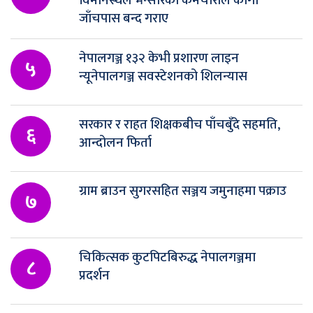
विमानस्थल भन्सारका कर्मचारीले कार्गो
जाँचपास बन्द गराए
नेपालगञ्ज १३२ केभी प्रशारण लाइन
५
न्यूनेपालगञ्ज सवस्टेशनको शिलन्यास
सरकार र राहत शिक्षकबीच पाँचबुँदे सहमति,
६
आन्दोलन फिर्ता
ग्राम ब्राउन सुगरसहित सञ्जय जमुनाहमा पक्राउ
७
चिकित्सक कुटपिटबिरुद्ध नेपालगञ्जमा
८
प्रदर्शन