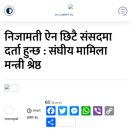
२०८३ श्रावण २४
निजामती ऐन छिटै संसदमा
दर्ता हुन्छ : संघीय मामिला
मन्त्री श्रेष्ठ
60
Shares
Facebook
Twitter
Messenger
WhatsApp
Viber
Cop
२०७९
Link
Share
असार १३,
zeenepal