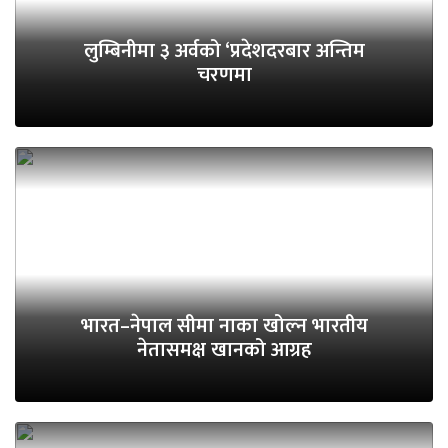
लुम्बिनीमा ३ अर्वको ‘प्रदेशदरबार अन्तिम
चरणमा
भारत–नेपाल सीमा नाका खोल्न भारतीय
नेतासमक्ष खानको आग्रह