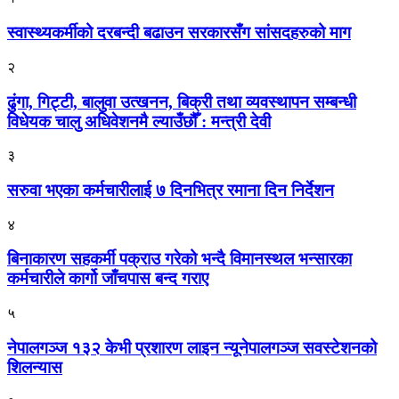
स्वास्थ्यकर्मीको दरबन्दी बढाउन सरकारसँग सांसदहरुको माग
२
ढुंगा, गिट्टी, बालुवा उत्खनन, बिक्री तथा व्यवस्थापन सम्बन्धी
विधेयक चालु अधिवेशनमै ल्याउँछौँ : मन्त्री देवी
३
सरुवा भएका कर्मचारीलाई ७ दिनभित्र रमाना दिन निर्देशन
४
बिनाकारण सहकर्मी पक्राउ गरेको भन्दै विमानस्थल भन्सारका
कर्मचारीले कार्गो जाँचपास बन्द गराए
५
नेपालगञ्ज १३२ केभी प्रशारण लाइन न्यूनेपालगञ्ज सवस्टेशनको
शिलन्यास