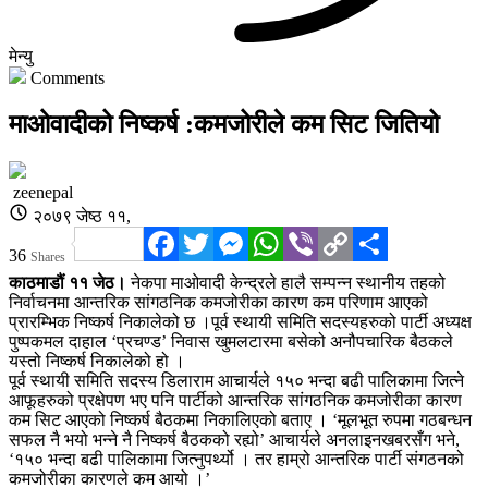
मेन्यु
Comments
माओवादीको निष्कर्ष :कमजोरीले कम सिट जितियो
zeenepal
२०७९ जेष्ठ ११,
Facebook
Twitter
Messenger
WhatsApp
Viber
Copy
Share
36
Shares
Link
काठमाडौं ११ जेठ।
नेकपा माओवादी केन्द्रले हालै सम्पन्न स्थानीय तहको
निर्वाचनमा आन्तरिक सांगठनिक कमजोरीका कारण कम परिणाम आएको
प्रारम्भिक निष्कर्ष निकालेको छ ।पूर्व स्थायी समिति सदस्यहरुको पार्टी अध्यक्ष
पुष्पकमल दाहाल ‘प्रचण्ड’ निवास खुमलटारमा बसेको अनौपचारिक बैठकले
यस्तो निष्कर्ष निकालेको हो ।
पूर्व स्थायी समिति सदस्य डिलाराम आचार्यले १५० भन्दा बढी पालिकामा जित्ने
आफूहरुको प्रक्षेपण भए पनि पार्टीको आन्तरिक सांगठनिक कमजोरीका कारण
कम सिट आएको निष्कर्ष बैठकमा निकालिएको बताए । ‘मूलभूत रुपमा गठबन्धन
सफल नै भयो भन्ने नै निष्कर्ष बैठकको रह्यो’ आचार्यले अनलाइनखबरसँग भने,
‘१५० भन्दा बढी पालिकामा जित्नुपर्थ्यो । तर हाम्रो आन्तरिक पार्टी संगठनको
कमजोरीका कारणले कम आयो ।’