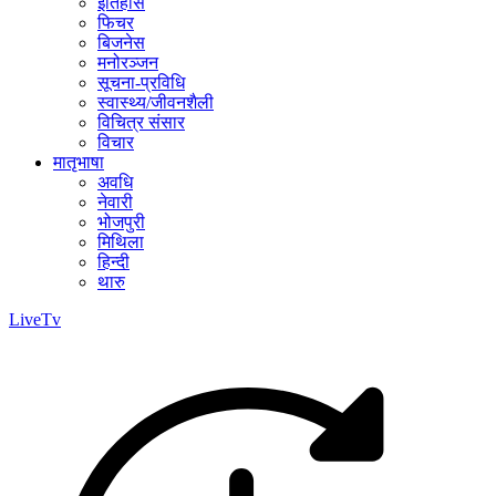
इतिहास
फिचर
बिजनेस
मनोरञ्जन
सूचना-प्रविधि
स्वास्थ्य/जीवनशैली
विचित्र संसार
विचार
मातृभाषा
अवधि
नेवारी
भोजपुरी
मिथिला
हिन्दी
थारु
LiveTv