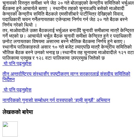
चुनावको विस्तृत समीक्षा भने जेठ २० गते बोलाइएको केन्द्रीय समितिको भर्चुअल
बैठकमा हुने आचार्यले बताए । स्थानीय तहको चुनावअघि बसेको माओवादी
केन्द्रको केन्द्रीय समिति बैठकले एमसीसीबारे पार्टीभित्र देखिएको विवाद,
पदाधिकारी चयन गर्नेलगायतका एजेन्डामा निर्णय गर्न जेठ २० गते बैठक बस्ने
निर्णय गरेको थियो ।
तर, माओवादीले उक्त बैठकलाई भर्चुअल बनाउँदै चुनावी समीक्षामा मात्रै केन्द्रित
गर्ने भएको छ। आचार्यले भर्चुल बैठक चुनावी समीक्षा केन्द्रित हुने र पदाधिकारी
छनोट लगायतका विषयमा असारमा बस्ने भौतिक बैठकमा निर्णय हुने बताए।
स्थानीय पालिकाहरुले असार १० गते बजेट ल्याएपछि मात्रै केन्द्रीय समितिको
भौतिक बैठक बस्ने उनको भनाइ छ।स्थानीय तह चुनावमा माओवादीले १२१ वटा
पालिकामा प्रमुख र १२८ वटा पालिकामा उपप्रमुख जितेको छ
यो पनि पढ्नुहोस
तीन अन्तर्राष्ट्रिय संस्थासँग स्पष्टीकरण माग्न सरकारलाई संसदीय समितिको
निर्देशन
यो पनि पढ्नुहोस
नागरिकको गुनासो सम्बोधन गर्न रास्वपाको ‘हामी सुन्छौं’ अभियान
लेखकको बारेमा