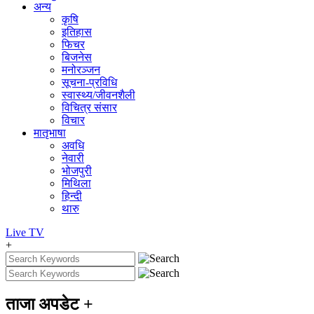
अन्य
कृषि
इतिहास
फिचर
बिजनेस
मनोरञ्जन
सूचना-प्रविधि
स्वास्थ्य/जीवनशैली
विचित्र संसार
विचार
मातृभाषा
अवधि
नेवारी
भोजपुरी
मिथिला
हिन्दी
थारु
Live
TV
+
ताजा अपडेट
+