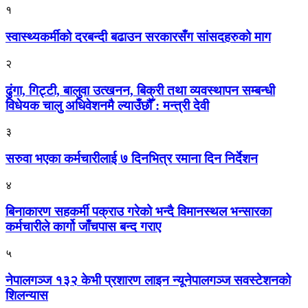
१
स्वास्थ्यकर्मीको दरबन्दी बढाउन सरकारसँग सांसदहरुको माग
२
ढुंगा, गिट्टी, बालुवा उत्खनन, बिक्री तथा व्यवस्थापन सम्बन्धी
विधेयक चालु अधिवेशनमै ल्याउँछौँ : मन्त्री देवी
३
सरुवा भएका कर्मचारीलाई ७ दिनभित्र रमाना दिन निर्देशन
४
बिनाकारण सहकर्मी पक्राउ गरेको भन्दै विमानस्थल भन्सारका
कर्मचारीले कार्गो जाँचपास बन्द गराए
५
नेपालगञ्ज १३२ केभी प्रशारण लाइन न्यूनेपालगञ्ज सवस्टेशनको
शिलन्यास