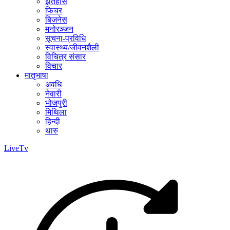
इतिहास
फिचर
बिजनेस
मनोरञ्जन
सूचना-प्रविधि
स्वास्थ्य/जीवनशैली
विचित्र संसार
विचार
मातृभाषा
अवधि
नेवारी
भोजपुरी
मिथिला
हिन्दी
थारु
LiveTv