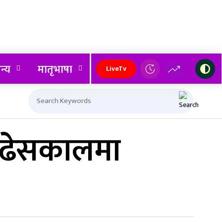
न्य
मातृभाषा
LiveTv
 बुढेसकालमा