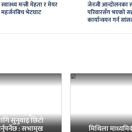
स्वास्थ्य मन्त्री मेहता र मेयर
जेनजी आन्दोलनका 
महर्जनबिच भेटघाट
परिवारसँग भएको स
कार्यान्वयन गर्न सा
प्रधानन्यायाधीश
ायतका नियुक्तिका
ागि सुनुवाइ छिटो
र्नुपर्नेछ : सभामुख
मिथिला माध्यमि