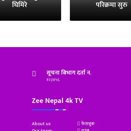
घिमिरे
परिक्रमा सुरु
सूचना बिभाग दर्ता न.
१२३४५६
Zee Nepal 4k TV
About us
फेसबुक
Our team
युटूब