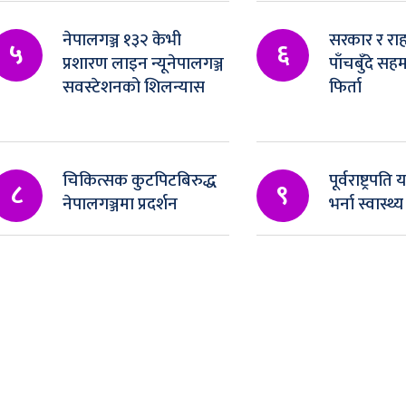
नेपालगञ्ज १३२ केभी
सरकार र रा
५
६
प्रशारण लाइन न्यूनेपालगञ्ज
पाँचबुँदे स
सवस्टेशनको शिलन्यास
फिर्ता
चिकित्सक कुटपिटबिरुद्ध
पूर्वराष्ट्रप
८
९
नेपालगञ्जमा प्रदर्शन
भर्ना स्वास्थ्