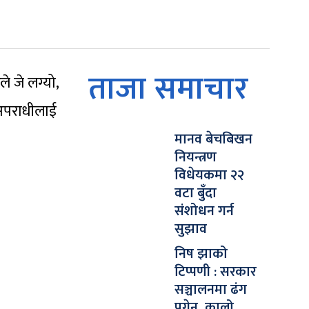
ताजा समाचार
े जे लग्यो,
 अपराधीलाई
मानव बेचबिखन
नियन्त्रण
विधेयकमा २२
वटा बुँदा
संशोधन गर्न
सुझाव
निष झाको
टिप्पणी : सरकार
सञ्चालनमा ढंग
पुगेन, कालो