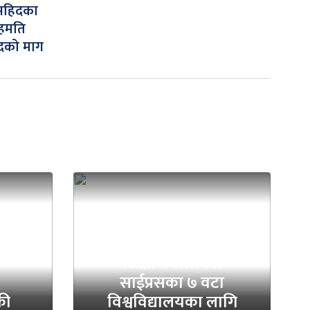
सहिदका
हमति
ंसदको माग
शिक्षा मन्त्रालयले
साईप्रसका ७ वटा
की
विश्वविद्यालयका लागि