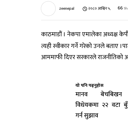
66
zeenepal
२०८० आश्विन ५,
Sh
काठमाडौं । नेकपा एमालेका अध्यक्ष केपी 
त्यही स्वीकार गर्ने गरेको उनले बताए 
आममाफी दिएर सरकारले राजनीतिको अ
यो पनि पढ्नुहोस
मानव बेचबिखन न
विधेयकमा २२ वटा बु
गर्न सुझाव